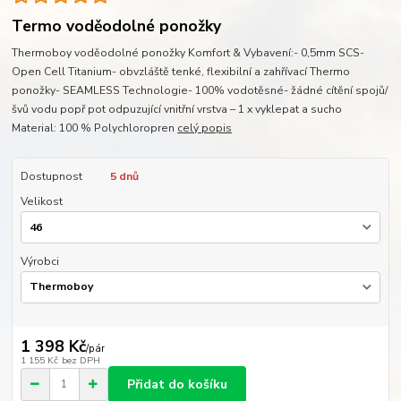
Termo voděodolné ponožky
Thermoboy voděodolné ponožky Komfort & Vybavení:- 0,5mm SCS-
Open Cell Titanium- obvzláště tenké, flexibilní a zahřívací Thermo
ponožky- SEAMLESS Technologie- 100% vodotěsné- žádné cítění spojů/
švů vodu popř pot odpuzující vnitřní vrstva – 1 x vyklepat a sucho
Material: 100 % Polychloropren
celý popis
Dostupnost
5 dnů
Velikost
Výrobci
1 398 Kč
/
pár
1 155 Kč
bez DPH
Přidat do košíku