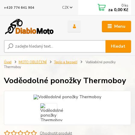
0
ks
CZK
+420 774 641 904
za
0,00 Kč
Menu
Hledat
Úvod
MOTO OBLEČENÍ
Teplo a bezpečí
Voděodolné ponožky
Thermoboy
Voděodolné ponožky Thermoboy
Ohodnotit produkt