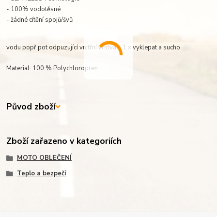
- 100% vodotěsné
- žádné cítění spojů/švů
vodu popř pot odpuzující vnitřní vrstva – 1 x vyklepat a sucho
Material: 100 % Polychloropren
Původ zboží
Zboží zařazeno v kategoriích
MOTO OBLEČENÍ
Teplo a bezpečí