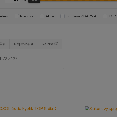
adem
Novinka
Akce
Doprava ZDARMA
TOP 
jší
Nejlevnější
Nejdražší
1-72 z 127