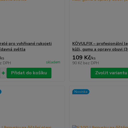
relé pro vyhřívané rukojeti
KÖVULFIX – profesionální le
ídavná světla
kůži, gumu a opravy obuvi (30
109 Kč
/
ks
/
ks
skladem
z DPH
90 Kč
bez DPH
Přidat do košíku
Zvolit variantu
Novinka