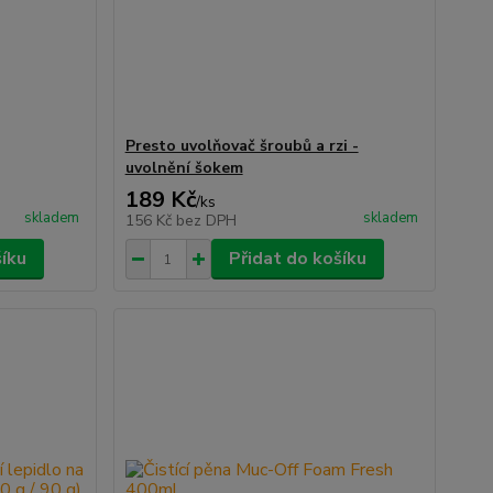
Presto uvolňovač šroubů a rzi -
uvolnění šokem
189 Kč
/
ks
skladem
skladem
156 Kč
bez DPH
šíku
Přidat do košíku