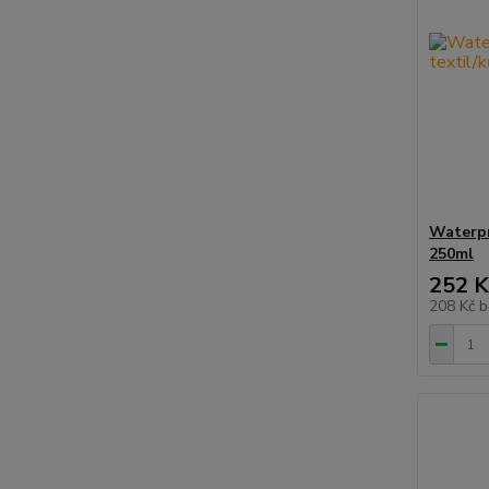
Waterpr
250ml
252 K
208 Kč
b