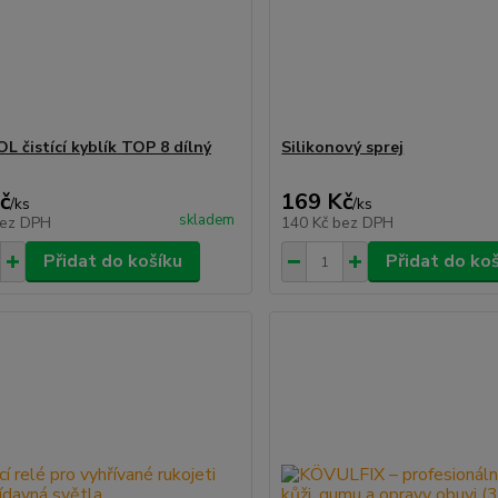
 čistící kyblík TOP 8 dílný
Silikonový sprej
č
169 Kč
/
ks
/
ks
skladem
ez DPH
140 Kč
bez DPH
Přidat do košíku
Přidat do ko