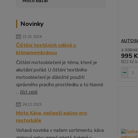
Moto bazar
Novinky
21.01.2024
AUTOSOL
Čištění textilních oděvů s
1 338 Kč
klimamembránou
995 K
822 Kč
b
Čištění motooblečení je téma, které je
akutální pořád. U čištění textilního
motooblečení je důležité použití
správného pracího prostředku a to hlavně
...
číst celé
26.11.2023
Moto Káva, nejlepší palivo pro
motorkáře
Voňavá novinka v našem sortimentu, káva
zrnková nebo jemně mletá, balená v