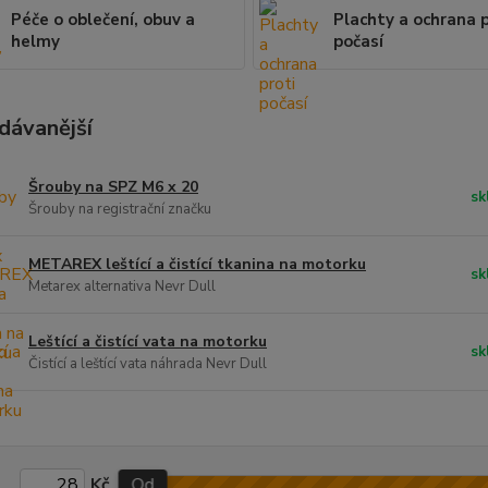
Péče o oblečení, obuv a
Plachty a ochrana p
helmy
počasí
dávanější
Šrouby na SPZ M6 x 20
sk
Šrouby na registrační značku
METAREX leštící a čistící tkanina na motorku
sk
Metarex alternativa Nevr Dull
Leštící a čistící vata na motorku
sk
Čistící a leštící vata náhrada Nevr Dull
Kč
Od