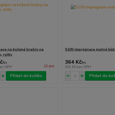
ace na kožené brašny na
S100 impregnace matné kůž
, rolky
č
364 Kč
/
ks
/
ks
10 dnů
ez DPH
301 Kč
bez DPH
Přidat do košíku
Přidat do ko