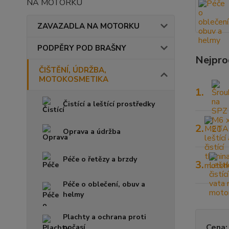
NA MOTORKU
ZAVAZADLA NA MOTORKU
PODPĚRY POD BRAŠNY
Nejpro
ČIŠTĚNÍ, ÚDRŽBA,
MOTOKOSMETIKA
1.
Čistící a leštící prostředky
2.
Oprava a údržba
Péče o řetězy a brzdy
3.
Péče o oblečení, obuv a
helmy
Plachty a ochrana proti
Cena:
počasí