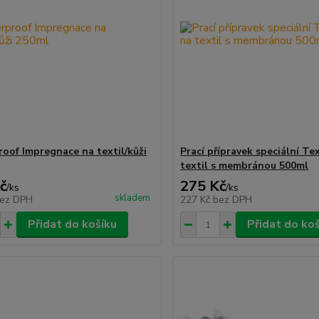
oof Impregnace na textil/kůži
Prací přípravek speciální T
textil s membránou 500ml
č
275 Kč
/
ks
/
ks
skladem
ez DPH
227 Kč
bez DPH
Přidat do košíku
Přidat do ko