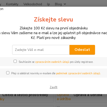
y
Kontakty
Velkoobchod
lp
Blog
Nevíte
Získejte slevu
Hledat
+420
Získejte 100 Kč slevu na první objednávku
 slevu Vám zašleme na e-mail a lze jej uplatnit při objednávce na
Kč. Platí pro nové zákazníky.
ČIŠTĚNÍ, ÚDRŽBA, MOTOKOSMETIKA
TĚNÍ, ÚDRŽBA, MOTOKOSMETI
Odeslat
Souhlasím se
zpracováním osobních údajů
pro účely registrace.
tika zahrnuje celou řadu užitečných přípravků pro čištění a leš
 mazání moto řetězů. Přípravky pro impregnaci a čištění moto oble
Přeji si odebírat novinky e-mailem dle
podmínek zpracování osobních údajů.
Zavřít
Čistící a leštící prostředky
Oprava a údržba