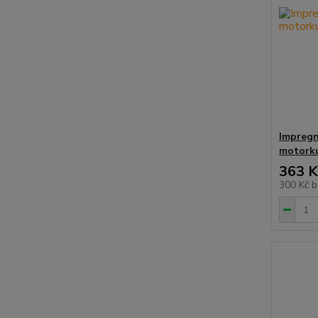
Impregn
motorku
363 K
300 Kč
b