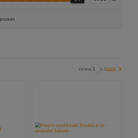
produkt
strana
z 2
další