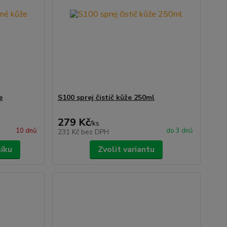
e
S100 sprej čistič kůže 250ml
279 Kč
/
ks
10 dnů
do 3 dnů
231 Kč
bez DPH
šíku
Zvolit variantu