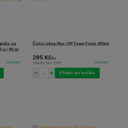
pidlo na
Čistící pěna Muc-Off Foam Fresh 400ml
 g / 90 g)
295 Kč
/
ks
skladem
skladem
244 Kč
bez DPH
Přidat do košíku