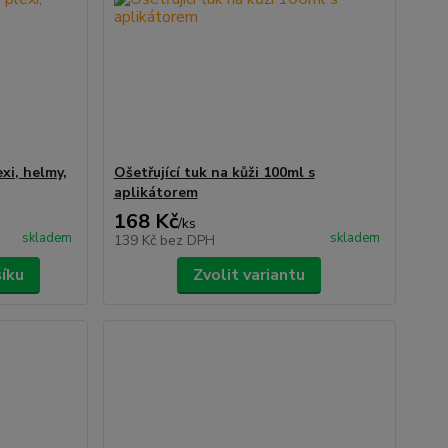
xi, helmy,
Ošetřující tuk na kůži 100ml s
aplikátorem
168 Kč
/
ks
skladem
skladem
139 Kč
bez DPH
šíku
Zvolit variantu