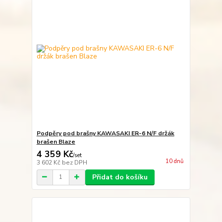
Podpěry pod brašny KAWASAKI ER-6 N/F držák
brašen Blaze
4 359 Kč
/
set
10 dnů
3 602 Kč
bez DPH
Přidat do košíku