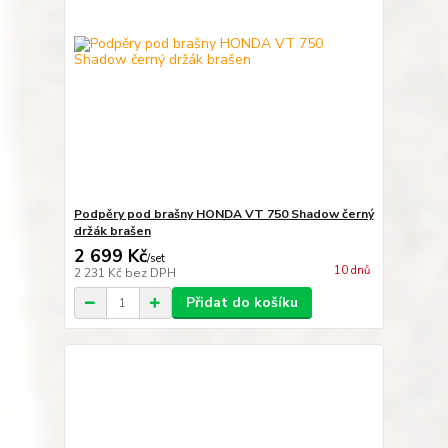
Podpěry pod brašny HONDA VT 750 Shadow černý
držák brašen
2 699 Kč
/
set
10 dnů
2 231 Kč
bez DPH
Přidat do košíku