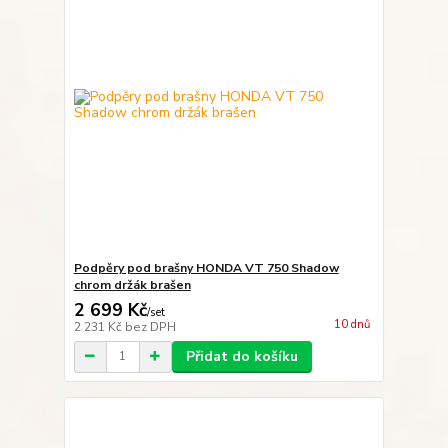
Podpěry pod brašny HONDA VT 750 Shadow
chrom držák brašen
2 699 Kč
/
set
10 dnů
2 231 Kč
bez DPH
Přidat do košíku