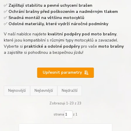
✅
Zajišťují stabilitu a pevné uchycení brašen
✅
Ochrání brašny před poškozením a nadměrným tlakem
✅
Snadná montáž na většinu motocyklů
✅
Odolné materiály, které vydrží náročné podmínky
V naší nabídce najdete
kvalitní podpěry pod moto brašny
,
které jsou kompatibilní s různými typy motocyklů a zavazadel.
Vyberte si
praktické a odolné podpěry
pro vaše
moto brašny
a zajistěte si pohodlnou a bezpečnou jízdu!
Upřesnit parametry
Nejnovější
Nejlevnější
Nejdražší
Zobrazuji 1-23 z 23
strana
z 1