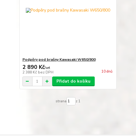
Podpěry pod brašny Kawasaki W650/800
2 890 Kč
/
set
10 dnů
2 388 Kč
bez DPH
Přidat do košíku
strana
z 1