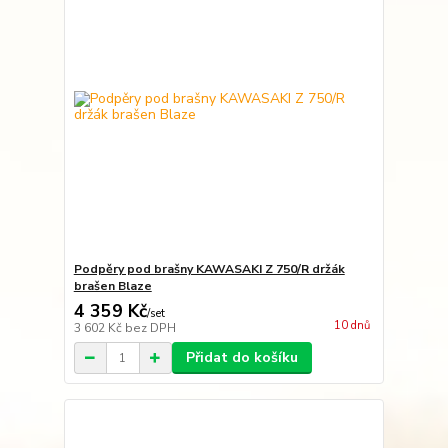
Podpěry pod brašny KAWASAKI Z 750/R držák
brašen Blaze
4 359 Kč
/
set
10 dnů
3 602 Kč
bez DPH
Přidat do košíku