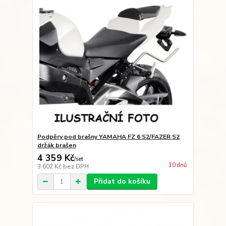
Podpěry pod brašny YAMAHA FZ 6 S2/FAZER S2
držák brašen
4 359 Kč
/
set
10 dnů
3 602 Kč
bez DPH
Přidat do košíku