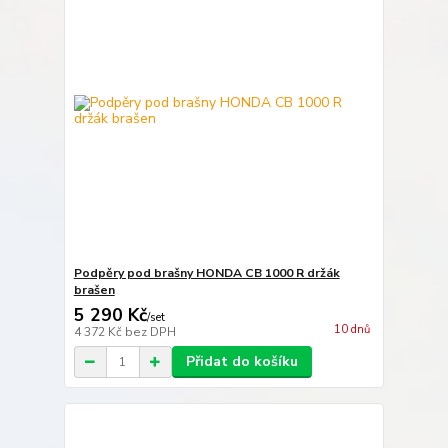
Podpěry pod brašny HONDA CB 1000 R držák
brašen
5 290 Kč
/
set
10 dnů
4 372 Kč
bez DPH
Přidat do košíku