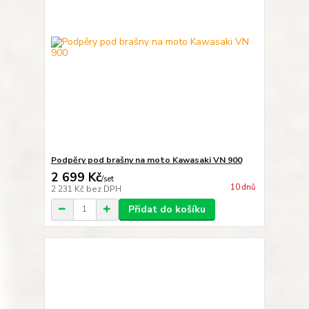
Podpěry pod brašny na moto Kawasaki VN 900
2 699 Kč
/
set
10 dnů
2 231 Kč
bez DPH
Přidat do košíku