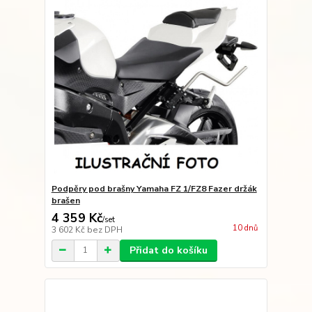
Podpěry pod brašny Yamaha FZ 1/FZ8 Fazer držák
brašen
4 359 Kč
/
set
10 dnů
3 602 Kč
bez DPH
Přidat do košíku