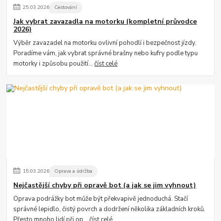
25
.
03
.
2026
Cestování
Jak vybrat zavazadla na motorku (kompletní průvodce
2026)
Výběr zavazadel na motorku ovlivní pohodlí i bezpečnost jízdy.
Poradíme vám, jak vybrat správné brašny nebo kufry podle typu
motorky i způsobu použití...
číst celé
15
.
03
.
2026
Oprava a údržba
Nejčastější chyby při opravě bot (a jak se jim vyhnout)
Oprava podrážky bot může být překvapivě jednoduchá. Stačí
správné lepidlo, čistý povrch a dodržení několika základních kroků.
Přesto mnoho lidí při op...
číst celé