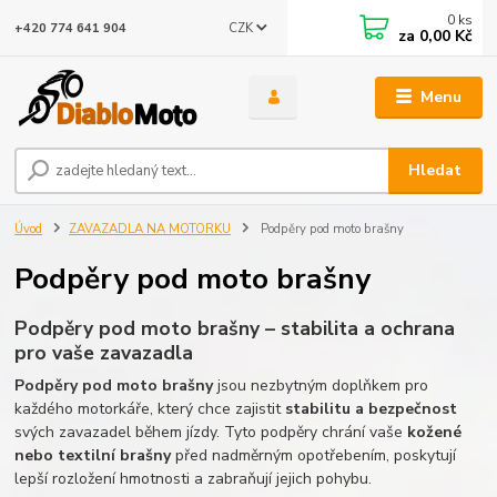
0
ks
CZK
+420 774 641 904
za
0,00 Kč
Menu
Hledat
Úvod
ZAVAZADLA NA MOTORKU
Podpěry pod moto brašny
Podpěry pod moto brašny
Podpěry pod moto brašny – stabilita a ochrana
pro vaše zavazadla
Podpěry pod moto brašny
jsou nezbytným doplňkem pro
každého motorkáře, který chce zajistit
stabilitu a bezpečnost
svých zavazadel během jízdy. Tyto podpěry chrání vaše
kožené
nebo textilní brašny
před nadměrným opotřebením, poskytují
lepší rozložení hmotnosti a zabraňují jejich pohybu.