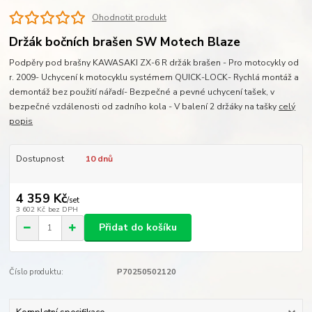
Ohodnotit produkt
Držák bočních brašen SW Motech Blaze
Podpěry pod brašny KAWASAKI ZX-6 R držák brašen - Pro motocykly od
r. 2009- Uchycení k motocyklu systémem QUICK-LOCK- Rychlá montáž a
demontáž bez použití nářadí- Bezpečné a pevné uchycení tašek, v
bezpečné vzdálenosti od zadního kola - V balení 2 držáky na tašky
celý
popis
Dostupnost
10 dnů
4 359 Kč
/
set
3 602 Kč
bez DPH
Přidat do košíku
Číslo produktu:
P70250502120