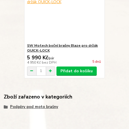
SW Motech boční brašny Blaze pro držák
QUICK-LOCK
5 990 Kč
/
pár
5 dnů
4 950 Kč
bez DPH
Přidat do košíku
Zboží zařazeno v kategoriích
Podpěry pod moto brašny