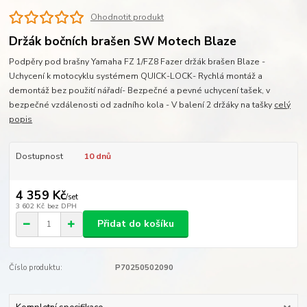
Ohodnotit produkt
Držák bočních brašen SW Motech Blaze
Podpěry pod brašny Yamaha FZ 1/FZ8 Fazer držák brašen Blaze -
Uchycení k motocyklu systémem QUICK-LOCK- Rychlá montáž a
demontáž bez použití nářadí- Bezpečné a pevné uchycení tašek, v
bezpečné vzdálenosti od zadního kola - V balení 2 držáky na tašky
celý
popis
Dostupnost
10 dnů
4 359 Kč
/
set
3 602 Kč
bez DPH
Přidat do košíku
Číslo produktu:
P70250502090