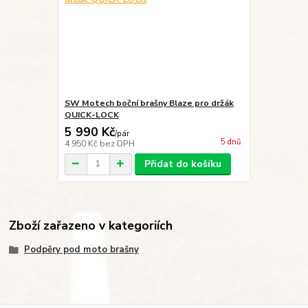
SW Motech boční brašny Blaze pro držák
QUICK-LOCK
5 990 Kč
/
pár
5 dnů
4 950 Kč
bez DPH
Přidat do košíku
Zboží zařazeno v kategoriích
Podpěry pod moto brašny