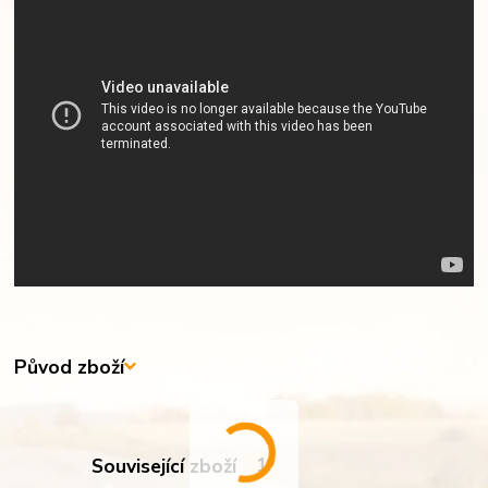
Původ zboží
Související zboží
1