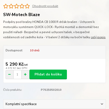
Ohodnotit produkt
SW-Motech Blaze
Podpěry pod brašny HONDA CB 1000 R držák brašen - Uchycení k
motocyklu systémem QUICK-LOCK- Rychlá montáž a demontáž bez
použití nářadí- Bezpečné a pevné uchycení tašek, v bezpečné
vzdálenosti od zadního kola - V balení 2 držáky na boční tašky
celý popis
Dostupnost
10 dnů
5 290 Kč
/
set
4 372 Kč
bez DPH
Přidat do košíku
Číslo produktu:
P70250502010
Kompletní specifikace