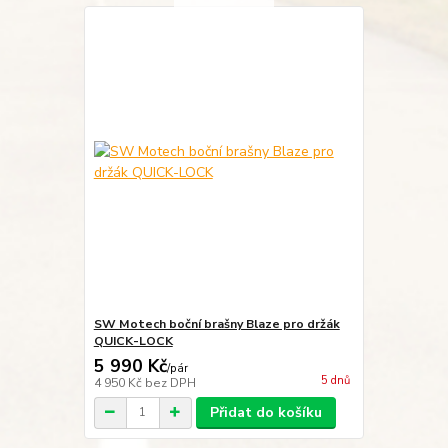
SW Motech boční brašny Blaze pro držák
QUICK-LOCK
5 990 Kč
/
pár
5 dnů
4 950 Kč
bez DPH
Přidat do košíku