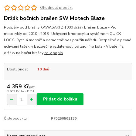
Ohodnotit produkt
Držák bočních brašen SW Motech Blaze
Podpěry pod brašny KAWASAKI Z 1000 držák brašen Blaze - Pro
motocykly od 2010 - 2013- Uchycení k motocyklu systémem QUICK-
LOCK- Rychlá montáž a demontáž bez použití nářadí- Bezpečné a pevné
uchycení tašek, v bezpečné vzdálenosti od zadního kola - V balení 2
držáky na boční brašny
celý popis
Dostupnost
10 dnů
4 359 Kč
/
set
3 602 Kč
bez DPH
Přidat do košíku
Číslo produktu:
P70250502130