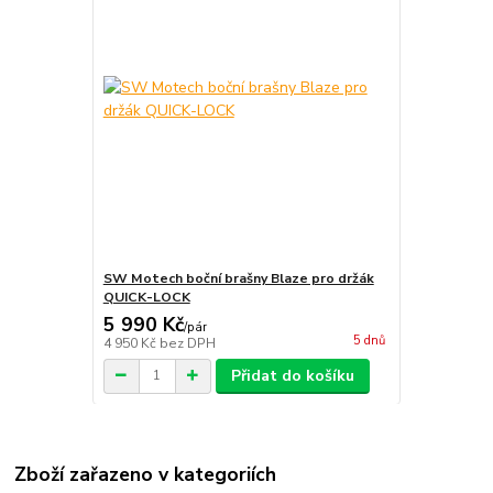
SW Motech boční brašny Blaze pro držák
QUICK-LOCK
5 990 Kč
/
pár
5 dnů
4 950 Kč
bez DPH
Přidat do košíku
Zboží zařazeno v kategoriích