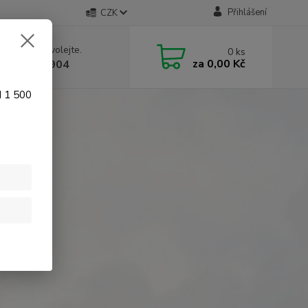
Přihlášení
CZK
 si rady? Zavolejte.
0
ks
za
0,00 Kč
 774 641 904
d 1 500