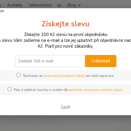
y
Kontakty
Velkoobchod
lp
Blog
Nevíte
Získejte slevu
Hledat
+420
Získejte 100 Kč slevu na první objednávku
 slevu Vám zašleme na e-mail a lze jej uplatnit při objednávce na
Kč. Platí pro nové zákazníky.
yhledávání dle typu motocyklu
KAWASAKI
500 ccm
 ccm
Odeslat
Souhlasím se
zpracováním osobních údajů
pro účely registrace.
0 C/A (1996-2003)
Přeji si odebírat novinky e-mailem dle
podmínek zpracování osobních údajů.
tegorii nebylo nalezeno žádné zboží.
Zavřít