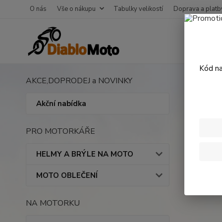
O nás
Vše o nákupu
Tabulky velikostí
Doprava a platb
Kód na
AKCE,DOPRODEJ a NOVINKY
Úvod
V
500
Akční nabídka
PRO MOTORKÁŘE
EN 50
HELMY A BRÝLE NA MOTO
V této ka
MOTO OBLEČENÍ
NA MOTORKU