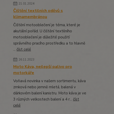
21.01.2024
Čištění textilních oděvů s
klimamembránou
Čištění motooblečení je téma, které je
akutální pořád. U čištění textilního
motooblečení je důležité použití
správného pracího prostředku a to hlavně
...
číst celé
26.11.2023
Moto Káva, nejlepší palivo pro
motorkáře
Voňavá novinka v našem sortimentu, káva
zrnková nebo jemně mletá, balená v
dárkovém balení kanistru. Moto káva je ve
3 různých velkostech balení a 4 r...
číst
celé