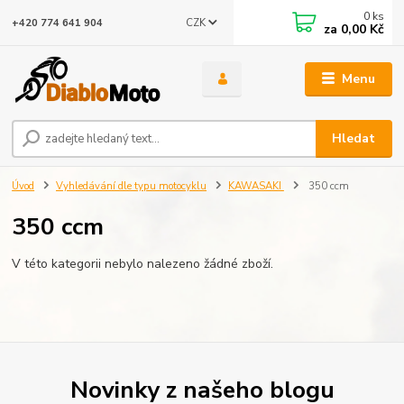
0
ks
CZK
+420 774 641 904
za
0,00 Kč
Menu
Hledat
Úvod
Vyhledávání dle typu motocyklu
KAWASAKI
350 ccm
350 ccm
V této kategorii nebylo nalezeno žádné zboží.
Novinky z našeho blogu