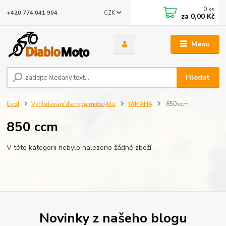
0
ks
CZK
+420 774 641 904
za
0,00 Kč
Menu
Hledat
Úvod
Vyhledávání dle typu motocyklu
YAMAHA
850 ccm
850 ccm
V této kategorii nebylo nalezeno žádné zboží.
Novinky z našeho blogu