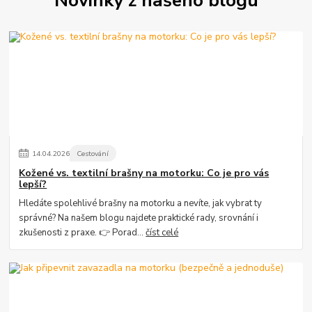
Novinky z našeho blogu
14
.
04
.
2026
Cestování
Kožené vs. textilní brašny na motorku: Co je pro vás
lepší?
Hledáte spolehlivé brašny na motorku a nevíte, jak vybrat ty
správné? Na našem blogu najdete praktické rady, srovnání i
zkušenosti z praxe. 👉 Porad...
číst celé