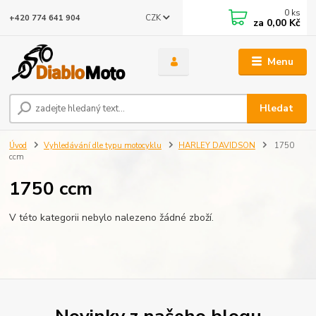
0
ks
CZK
+420 774 641 904
za
0,00 Kč
Menu
Hledat
Úvod
Vyhledávání dle typu motocyklu
HARLEY DAVIDSON
1750
ccm
1750 ccm
V této kategorii nebylo nalezeno žádné zboží.