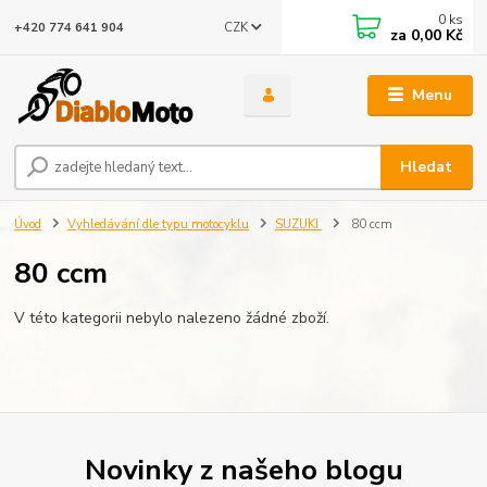
0
ks
CZK
+420 774 641 904
za
0,00 Kč
Menu
Hledat
Úvod
Vyhledávání dle typu motocyklu
SUZUKI
80 ccm
80 ccm
V této kategorii nebylo nalezeno žádné zboží.
Novinky z našeho blogu