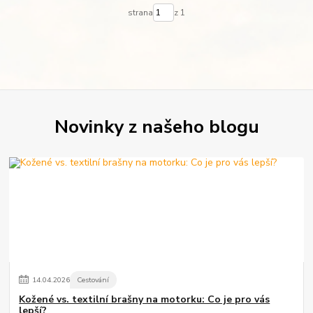
strana
z 1
Novinky z našeho blogu
14
.
04
.
2026
Cestování
Kožené vs. textilní brašny na motorku: Co je pro vás
lepší?