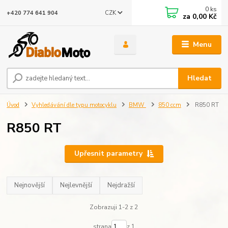
0
ks
CZK
+420 774 641 904
za
0,00 Kč
Menu
Hledat
Úvod
Vyhledávání dle typu motocyklu
BMW
850 ccm
R850 RT
R850 RT
Upřesnit parametry
Nejnovější
Nejlevnější
Nejdražší
Zobrazuji 1-2 z 2
strana
z 1