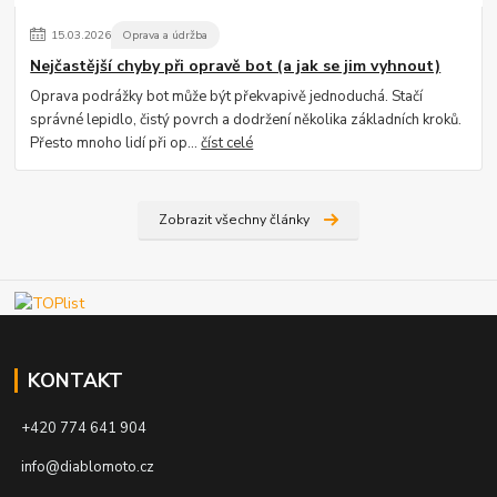
15
.
03
.
2026
Oprava a údržba
Nejčastější chyby při opravě bot (a jak se jim vyhnout)
Oprava podrážky bot může být překvapivě jednoduchá. Stačí
správné lepidlo, čistý povrch a dodržení několika základních kroků.
Přesto mnoho lidí při op...
číst celé
Zobrazit všechny články
KONTAKT
+420 774 641 904
info@diablomoto.cz