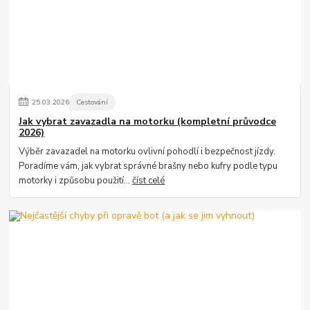
25
.
03
.
2026
Cestování
Jak vybrat zavazadla na motorku (kompletní průvodce
2026)
Výběr zavazadel na motorku ovlivní pohodlí i bezpečnost jízdy.
Poradíme vám, jak vybrat správné brašny nebo kufry podle typu
motorky i způsobu použití...
číst celé