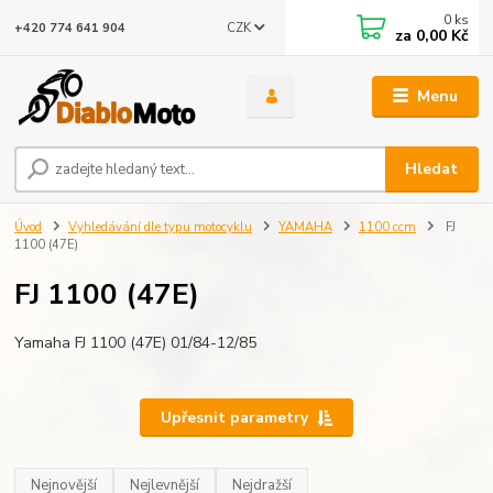
0
ks
CZK
+420 774 641 904
za
0,00 Kč
Menu
Hledat
Úvod
Vyhledávání dle typu motocyklu
YAMAHA
1100 ccm
FJ
1100 (47E)
FJ 1100 (47E)
Yamaha FJ 1100 (47E) 01/84-12/85
Upřesnit parametry
Nejnovější
Nejlevnější
Nejdražší