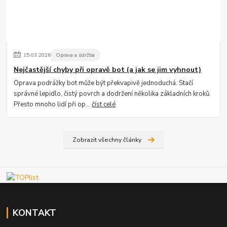
15
.
03
.
2026
Oprava a údržba
Nejčastější chyby při opravě bot (a jak se jim vyhnout)
Oprava podrážky bot může být překvapivě jednoduchá. Stačí
správné lepidlo, čistý povrch a dodržení několika základních kroků.
Přesto mnoho lidí při op...
číst celé
Zobrazit všechny články
KONTAKT