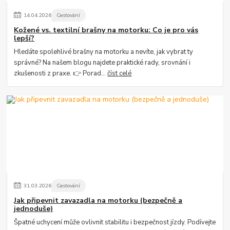
14
.
04
.
2026
Cestování
Kožené vs. textilní brašny na motorku: Co je pro vás
lepší?
Hledáte spolehlivé brašny na motorku a nevíte, jak vybrat ty
správné? Na našem blogu najdete praktické rady, srovnání i
zkušenosti z praxe. 👉 Porad...
číst celé
31
.
03
.
2026
Cestování
Jak připevnit zavazadla na motorku (bezpečně a
jednoduše)
Špatné uchycení může ovlivnit stabilitu i bezpečnost jízdy. Podívejte