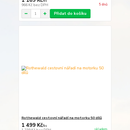
1 169 Kč
/
ks
5 dnů
966 Kč
bez DPH
Přidat do košíku
Rothewald cestovní nářadí na motorku 50 dílů
1 499 Kč
/
ks
skladem
1 239 Kč
bez DPH