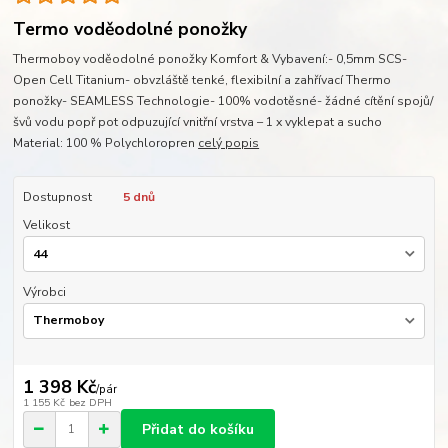
Termo voděodolné ponožky
Thermoboy voděodolné ponožky Komfort & Vybavení:- 0,5mm SCS-
Open Cell Titanium- obvzláště tenké, flexibilní a zahřívací Thermo
ponožky- SEAMLESS Technologie- 100% vodotěsné- žádné cítění spojů/
švů vodu popř pot odpuzující vnitřní vrstva – 1 x vyklepat a sucho
Material: 100 % Polychloropren
celý popis
Dostupnost
5 dnů
Velikost
Výrobci
1 398 Kč
/
pár
1 155 Kč
bez DPH
Přidat do košíku