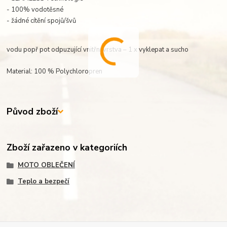
- 100% vodotěsné
- žádné cítění spojů/švů
vodu popř pot odpuzující vnitřní vrstva – 1 x vyklepat a sucho
Material: 100 % Polychloropren
Původ zboží
Zboží zařazeno v kategoriích
MOTO OBLEČENÍ
Teplo a bezpečí