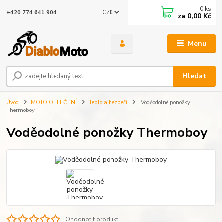
0
ks
CZK
+420 774 641 904
za
0,00 Kč
Menu
Hledat
Úvod
MOTO OBLEČENÍ
Teplo a bezpečí
Voděodolné ponožky
Thermoboy
Voděodolné ponožky Thermoboy
Ohodnotit produkt