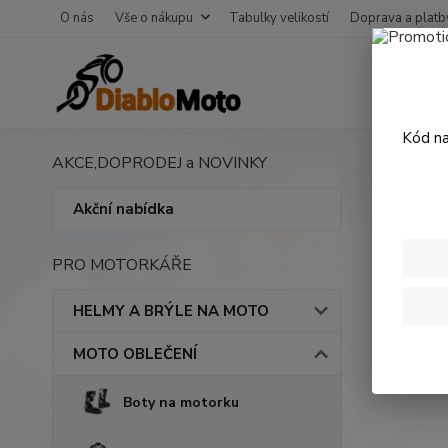
O nás
Vše o nákupu
Tabulky velikostí
Doprava a platb
Kód na
AKCE,DOPRODEJ a NOVINKY
Úvod
Trik
Akční nabídka
PRO MOTORKÁŘE
HELMY A BRÝLE NA MOTO
MOTO OBLEČENÍ
Boty na motorku