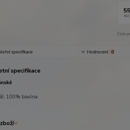
55
462
Číslo p
etní specifikace
Hodnocení
0
tní specifikace
ánské
iál: 100% bavlna
zboží