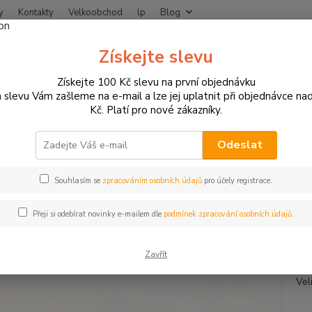
y
Kontakty
Velkoobchod
lp
Blog
Nevíte
Získejte slevu
Hledat
+420
Získejte 100 Kč slevu na první objednávku
 slevu Vám zašleme na e-mail a lze jej uplatnit při objednávce na
Kč. Platí pro nové zákazníky.
MOTO OBLEČENÍ
Oblečení pro volný čas
Triko - Přes 50
o - Přes 50
Odeslat
Souhlasím se
zpracováním osobních údajů
pro účely registrace.
Triko 
Přeji si odebírat novinky e-mailem dle
podmínek zpracování osobních údajů.
Zavřít
Dos
Vel