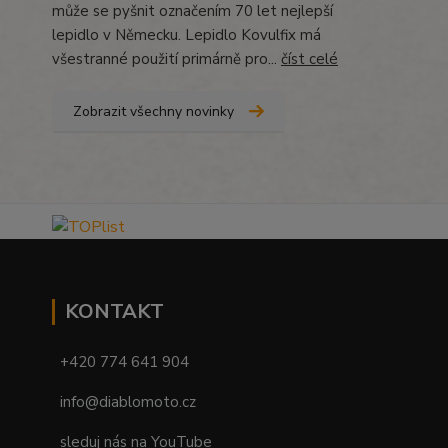
může se pyšnit označením 70 let nejlepší
lepidlo v Německu. Lepidlo Kovulfix má
všestranné použití primárně pro...
číst celé
Zobrazit všechny novinky
KONTAKT
+420 774 641 904
info@diablomoto.cz
sleduj nás na YouTube