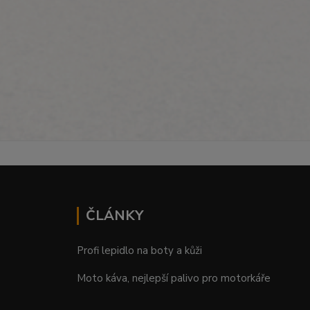
ČLÁNKY
Profi lepidlo na boty a kůži
Moto káva, nejlepší palivo pro motorkáře