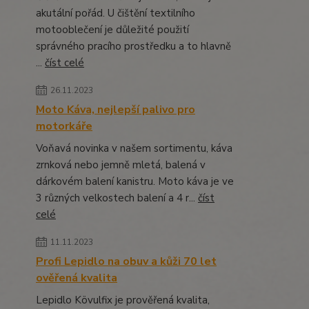
akutální pořád. U čištění textilního
motooblečení je důležité použití
správného pracího prostředku a to hlavně
...
číst celé
26.11.2023
Moto Káva, nejlepší palivo pro
motorkáře
Voňavá novinka v našem sortimentu, káva
zrnková nebo jemně mletá, balená v
dárkovém balení kanistru. Moto káva je ve
3 různých velkostech balení a 4 r...
číst
celé
11.11.2023
Profi Lepidlo na obuv a kůži 70 let
ověřená kvalita
Lepidlo Kövulfix je prověřená kvalita,