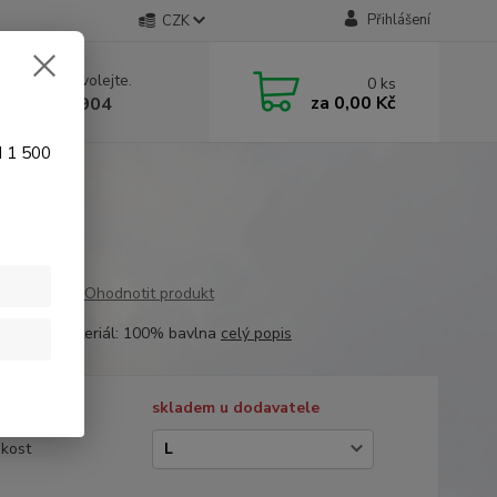
Přihlášení
CZK
 si rady? Zavolejte.
0
ks
za
0,00 Kč
 774 641 904
d 1 500
Ohodnotit produkt
pánské - Materiál: 100% bavlna
celý popis
tupnost
skladem u dodavatele
ikost