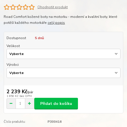
Ohodnotit produkt
Road Comfort kožené boty na motorku - moderní a kvalitní boty, které
potěší každého motorkáře
celý popis
Dostupnost
5 dnů
Velikost
Výrobci
2 239 Kč
/
pár
1 850 Kč
bez DPH
Přidat do košíku
Číslo produktu:
P300416