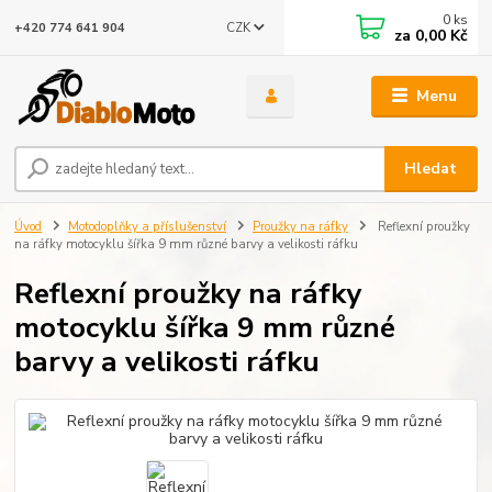
0
ks
CZK
+420 774 641 904
za
0,00 Kč
Menu
Hledat
Úvod
Motodoplňky a příslušenství
Proužky na ráfky
Reflexní proužky
na ráfky motocyklu šířka 9 mm různé barvy a velikosti ráfku
Reflexní proužky na ráfky
motocyklu šířka 9 mm různé
barvy a velikosti ráfku