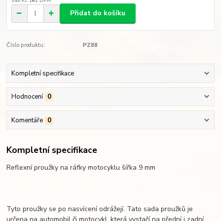
346 Kč
bez DPH
Přidat do košíku
Číslo produktu:
PZ88
Kompletní specifikace
Hodnocení
0
Komentáře
0
Kompletní specifikace
Reflexní proužky na ráfky motocyklu šířka 9 mm
Tyto proužky se po nasvícení odrážejí. Tato sada proužků je
určena na automobil či motocykl, která vystačí na přední i zadní