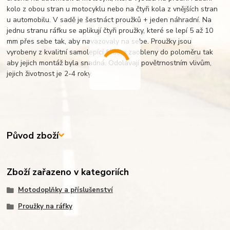
kolo z obou stran u motocyklu nebo na čtyři kola z vnějších stran
u automobilu. V sadě je šestnáct proužků + jeden náhradní. Na
jednu stranu ráfku se aplikují čtyři proužky, které se lepí 5 až 10
mm přes sebe tak, aby navazovaly na sebe. Proužky jsou
vyrobeny z kvalitní samolepící fólie a zaobleny do poloměru tak
aby jejich montáž byla snadná. Odolávají povětrnostním vlivům,
jejich životnost je 2-4 roky.
Původ zboží
Zboží zařazeno v kategoriích
Motodoplňky a příslušenství
Proužky na ráfky