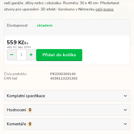
vaší garáže, dílny nebo i obýváku- Rozměry: 30 x 40 cm- Předvrtané
otvory pro upevnění- 3D efekt- Vyrobeno v Německu
celý popis
Dostupnost
skladem
559 Kč
/
ks
462 Kč
bez DPH
Přidat do košíku
Číslo produktu:
P82330200140
EAN kód:
4036113231303
Kompletní specifikace
Hodnocení
0
Komentáře
0