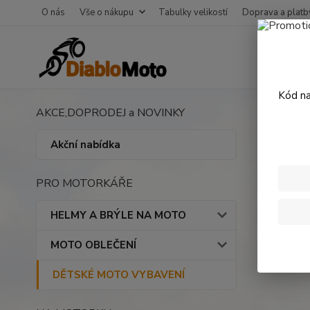
O nás
Vše o nákupu
Tabulky velikostí
Doprava a platb
Kód na
AKCE,DOPRODEJ a NOVINKY
Úvod
High
Akční nabídka
PRO MOTORKÁŘE
HELMY A BRÝLE NA MOTO
MOTO OBLEČENÍ
DĚTSKÉ MOTO VYBAVENÍ