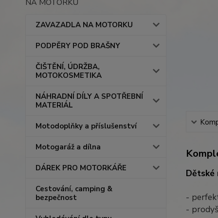
NA MOTORKU
ZAVAZADLA NA MOTORKU
PODPĚRY POD BRAŠNY
ČIŠTĚNÍ, ÚDRŽBA,
MOTOKOSMETIKA
NÁHRADNÍ DÍLY A SPOTŘEBNÍ
MATERIÁL
Kompl
Motodoplňky a příslušenství
Motogaráž a dílna
Komple
DÁREK PRO MOTORKÁŘE
Dětské 
Cestování, camping &
- perfe
bezpečnost
- prody