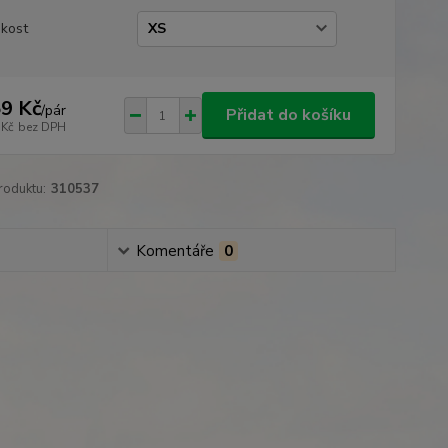
ikost
9 Kč
/
pár
Přidat do košíku
 Kč
bez DPH
roduktu:
310537
Komentáře
0