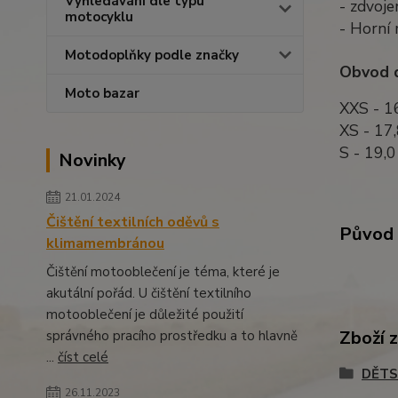
Vyhledávání dle typu
- zdvoje
motocyklu
- Horní
Motodoplňky podle značky
Obvod d
Moto bazar
XXS - 1
XS - 17
S - 19,
Novinky
21.01.2024
Čištění textilních oděvů s
Původ 
klimamembránou
Čištění motooblečení je téma, které je
akutální pořád. U čištění textilního
motooblečení je důležité použití
Zboží 
správného pracího prostředku a to hlavně
...
číst celé
DĚTS
26.11.2023