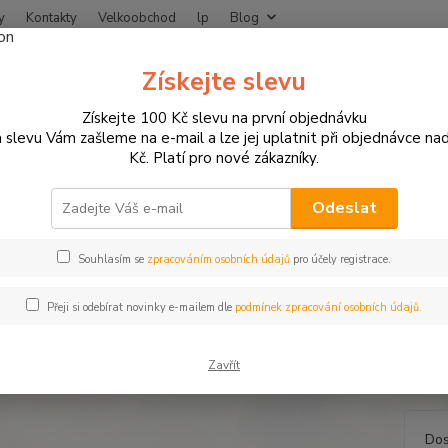
y
Kontakty
Velkoobchod
lp
Blog
Nevíte
Získejte slevu
Hledat
+420
Získejte 100 Kč slevu na první objednávku
 slevu Vám zašleme na e-mail a lze jej uplatnit při objednávce na
Kč. Platí pro nové zákazníky.
DĚTSKÉ MOTO VYBAVENÍ
High Speed - dětské rukavice
 Speed - dětské rukavice
Odeslat
Souhlasím se
zpracováním osobních údajů
pro účely registrace.
Dětské
Přeji si odebírat novinky e-mailem dle
podmínek zpracování osobních údajů.
prodyš
materi
Zavřít
Obvod 
Dos