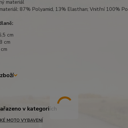
ný materiál
 materiál: 87% Polyamid, 13% Elasthan; Vnitřní 100% P
laně:
6,5 cm
,8 cm
0 cm
zboží
zařazeno v kategoriích
KÉ MOTO VYBAVENÍ