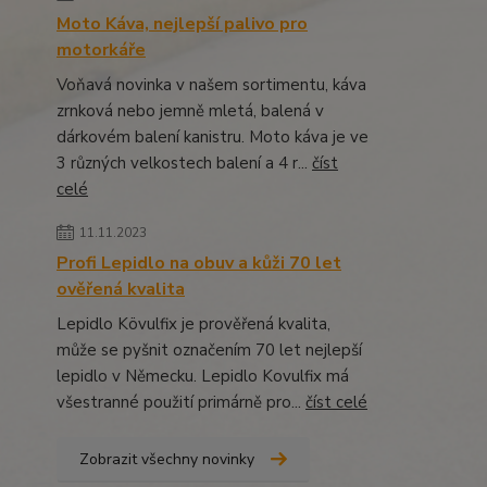
Moto Káva, nejlepší palivo pro
motorkáře
Voňavá novinka v našem sortimentu, káva
zrnková nebo jemně mletá, balená v
dárkovém balení kanistru. Moto káva je ve
3 různých velkostech balení a 4 r...
číst
celé
11.11.2023
Profi Lepidlo na obuv a kůži 70 let
ověřená kvalita
Lepidlo Kövulfix je prověřená kvalita,
může se pyšnit označením 70 let nejlepší
lepidlo v Německu. Lepidlo Kovulfix má
všestranné použití primárně pro...
číst celé
Zobrazit všechny novinky