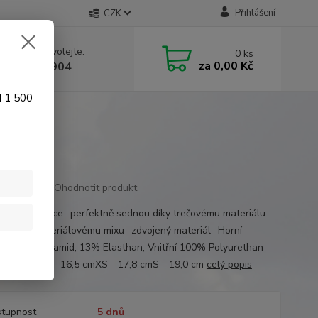
Přihlášení
CZK
 si rady? Zavolejte.
0
ks
za
0,00 Kč
 774 641 904
d 1 500
Ohodnotit produkt
 motorukavice- perfektně sednou díky trečovému materiálu -
né díky materiálovému mixu- zdvojený materiál- Horní
ál: 87% Polyamid, 13% Elasthan; Vnitřní 100% Polyurethan
dlaně: XXS - 16,5 cmXS - 17,8 cmS - 19,0 cm
celý popis
tupnost
5 dnů