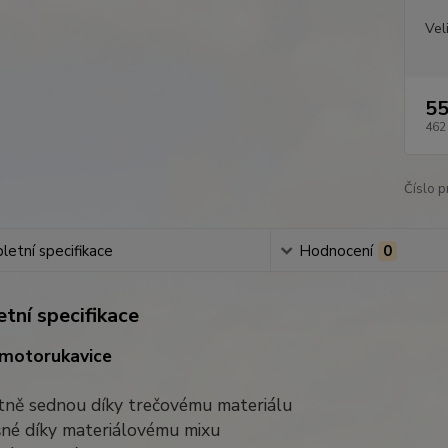
Vel
55
462
Číslo p
etní specifikace
Hodnocení
0
tní specifikace
motorukavice
ktně sednou díky trečovému materiálu
šné díky materiálovému mixu