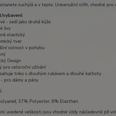
stanete suchý/á a v teple. Universální střih, vhodné pro
/vybavení:
avé - sedí jako druhá kůže
é švy
ně elastický
omický tvar
ální volnost v pohybu
šný
cký Design
 pro celoroční užívání
bsahuje triko s dlouhým rukávem a dlouhé kalhoty
 - pro dámy a pány
:
olyamid, 37% Polyester, 8% Elasthan
ní: uvedené velikosti jsou vhodné vždy následovně při 