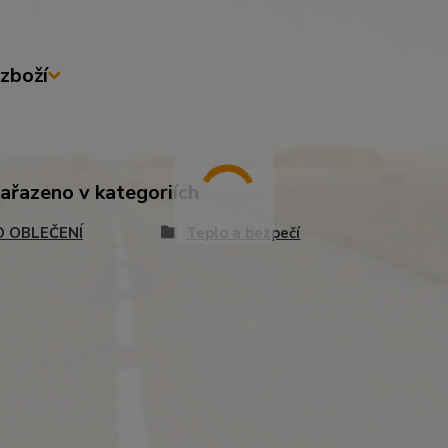
zboží
zařazeno v kategoriích
 OBLEČENÍ
Teplo a bezpečí