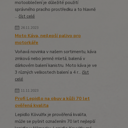
motooblečení je důležité použití
správného pracího prostředku a to hlavně
...
číst celé
26.11.2023
Moto Káva, nejlepší palivo pro
motorkáře
Voňavá novinka v našem sortimentu, káva
zrnková nebo jemně mletá, balená v
dárkovém balení kanistru. Moto káva je ve
3 různých velkostech balení a 4 r...
číst
celé
11.11.2023
Profi Lepidlo na obuv a kůži 70 let
ověřená kvalita
Lepidlo Kövulfix je prověřená kvalita,
může se pyšnit označením 70 let nejlepší