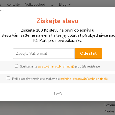
y
Kontakty
Velkoobchod
lp
Blog
Nevíte
Získejte slevu
Hledat
+420
Získejte 100 Kč slevu na první objednávku
 slevu Vám zašleme na e-mail a lze jej uplatnit při objednávce na
Kč. Platí pro nové zákazníky.
MOTO OBLEČENÍ
Teplo a bezpečí
Funkční Set termoprádlo Fastway
ční Set termoprádlo Fastway
Odeslat
Souhlasím se
zpracováním osobních údajů
pro účely registrace.
Funk
Přeji si odebírat novinky e-mailem dle
podmínek zpracování osobních údajů.
Funkčn
suchý/
Zavřít
Komfor
Extrem
Prodyš