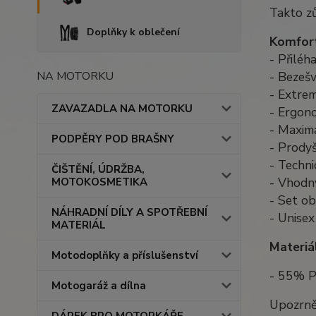
Takto zů
Doplňky k oblečení
Komfort
- Přiléh
- Bezešv
NA MOTORKU
- Extrem
ZAVAZADLA NA MOTORKU
- Ergon
- Maxim
PODPĚRY POD BRAŠNY
- Prody
- Techni
ČIŠTĚNÍ, ÚDRŽBA,
- Vhodný
MOTOKOSMETIKA
- Set o
NÁHRADNÍ DÍLY A SPOTŘEBNÍ
- Unisex
MATERIÁL
Materiál
Motodoplňky a příslušenství
- 55% P
Motogaráž a dílna
Upozrně