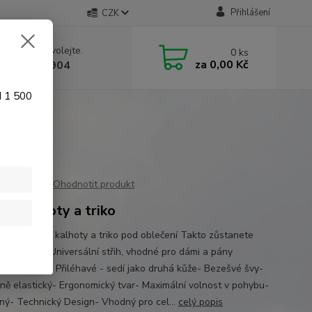
Přihlášení
CZK
 si rady? Zavolejte.
0
ks
za
0,00 Kč
 774 641 904
d 1 500
Ohodnotit produkt
ční kalhoty a triko
í prádlo, set kalhoty a triko pod oblečení Takto zůstanete
á a v teple. Universální střih, vhodné pro dámi a pány
t/vybavení:- Přiléhavé - sedí jako druhá kůže- Bezešvé švy-
ně elastický- Ergonomický tvar- Maximální volnost v pohybu-
ný- Technický Design- Vhodný pro cel...
celý popis