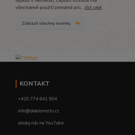
lepidlo v Německu. Lepidlo Kovulfix má
všestranné použití primárně pro...
číst celé
Zobrazit všechny novinky
KONTAKT
+420 774 641 904
info@diablomoto.cz
sleduj nás na YouTube