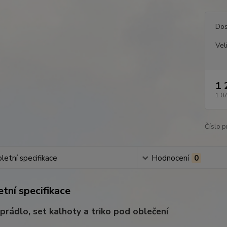
Dos
Vel
1 
1 0
Číslo p
etní specifikace
Hodnocení
0
tní specifikace
 prádlo, set kalhoty a triko pod oblečení