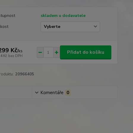
tupnost
skladem u dodavatele
ikost
299 Kč
/
ks
Přidat do košíku
74 Kč
bez DPH
roduktu:
20966405
Komentáře
0