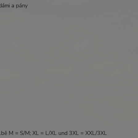
 dámi a pány
volbě M = S/M; XL = L/XL und 3XL = XXL/3XL