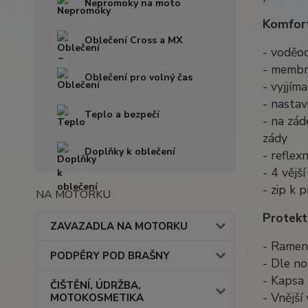
Nepromoky na moto
Komfort
Oblečení Cross a MX
- voděo
- membr
Oblečení pro volný čas
- vyjjím
- nastav
Teplo a bezpečí
- na zá
zády
Doplňky k oblečení
- reflex
- 4 vějš
- zip k 
NA MOTORKU
Protekt
ZAVAZADLA NA MOTORKU
- Ramenn
PODPĚRY POD BRAŠNY
- Dle no
- Kapsa 
ČIŠTĚNÍ, ÚDRŽBA,
- Vnějš
MOTOKOSMETIKA