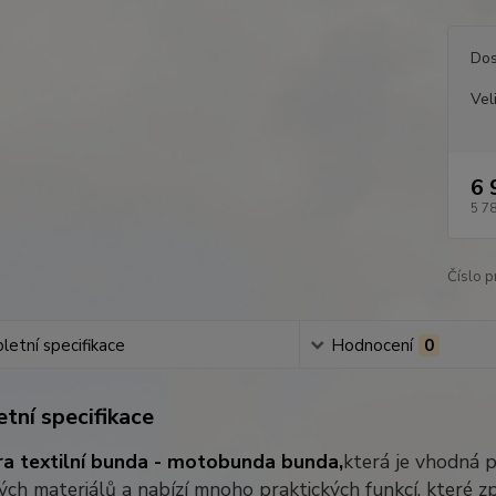
Dos
Vel
6 
5 7
Číslo p
etní specifikace
Hodnocení
0
tní specifikace
a textilní bunda - motobunda bunda,
která je vhodná p
ých materiálů a nabízí mnoho praktických funkcí, které z