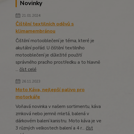
Novinky
21.01.2024
Čištění textilních oděvů s
klimamembránou
Čištění motooblečení je téma, které je
akutální pořád. U čištění textilního
motooblečení je důležité použití
správného pracího prostředku a to hlavně
...
číst celé
26.11.2023
Moto Káva, nejlepší palivo pro
motorkáře
Voňavá novinka v našem sortimentu, káva
zrnková nebo jemně mletá, balená v
dárkovém balení kanistru. Moto káva je ve
3 různých velkostech balení a 4 r...
číst