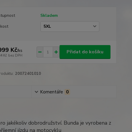
tupnost
Skladem
ikost
999 Kč
/
ks
Přidat do košíku
84 Kč
bez DPH
roduktu:
20072401010
Komentáře
0
ro jakékoliv dobrodružství. Bunda je vyrobena z
příjemní jízdu na motocyklu