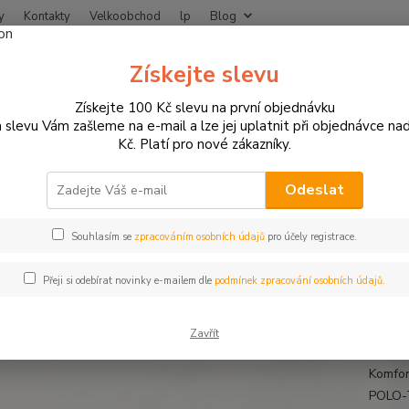
y
Kontakty
Velkoobchod
lp
Blog
Nevíte
Získejte slevu
Hledat
+420
Získejte 100 Kč slevu na první objednávku
 slevu Vám zašleme na e-mail a lze jej uplatnit při objednávce na
Kč. Platí pro nové zákazníky.
MOTO OBLEČENÍ
Bundy na motorku
Pánské textilní bundy
FLM Tu
Tura textilní bunda na motorku 
Odeslat
Souhlasím se
zpracováním osobních údajů
pro účely registrace.
Páns
Přeji si odebírat novinky e-mailem dle
podmínek zpracování osobních údajů.
FLM Tu
jakéko
Zavřít
nabízí
Komfor
POLO-