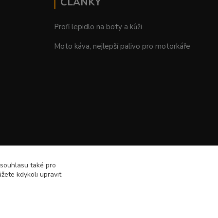
ČLÁNKY
Profi lepidlo na boty a kůži
Moto káva, nejlepší palivo pro motorkáře
 souhlasu také pro
žete kdykoli upravit