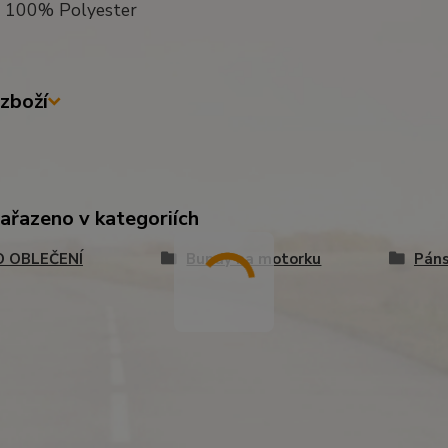
a 100% Polyester
zboží
zařazeno v kategoriích
 OBLEČENÍ
Bundy na motorku
Páns