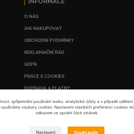
INFORMACE
O NÁS
JAK NAKUPOVAT
OBCHODNÍ PODMÍNKY
REKLAMAČNÍ ŘÁD
GDPR
PRÁCE S COOKIES
DOPRAVA A PLATBY
TABULKY VELIKOSTÍ
čnost, zpříjemnění používání webu, analytické účely a v případě udělení
y využíváme soubory cookies. Nastavení vlastních preferencí cookies mů
odkazem ve spodní části stránek.
Souhlasím
Nastavení