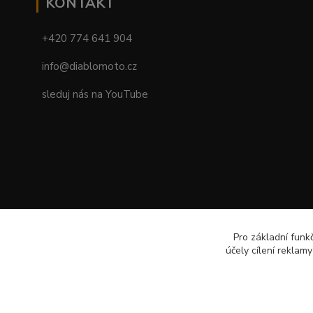
KONTAKT
+420 774 641 904
info@diablomoto.cz
sleduj nás na YouTube
Pro základní funk
účely cílení reklam