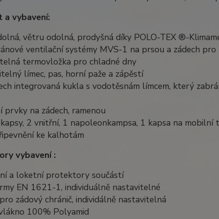
 a vybavení:
dolná, větru odolná, prodyšná díky POLO-TEX ®-Klima
ánové ventilační systémy MVS-1 na prsou a zádech pro
atelná termovložka pro chladné dny
itelný límec, pas, horní paže a zápěstí
dech integrovaná kukla s vodotěsnám límcem, který zabrá
ní prvky na zádech, ramenou
í kapsy, 2 vnitřní, 1 napoleonkampsa, 1 kapsa na mobilní 
připevnění ke kalhotám
ory vybavení :
í a loketní protektory součástí
rmy EN 1621-1, individuálně nastavitelné
pro zádový chránič, individálně nastavitelná
í vlákno 100% Polyamid