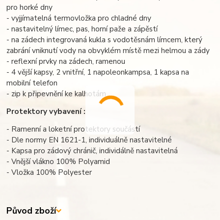
pro horké dny
- vyjjímatelná termovložka pro chladné dny
- nastavitelný límec, pas, horní paže a zápěstí
- na zádech integrovaná kukla s vodotěsnám límcem, který
zabrání vniknutí vody na obvyklém místě mezi helmou a zády
- reflexní prvky na zádech, ramenou
- 4 vější kapsy, 2 vnitřní, 1 napoleonkampsa, 1 kapsa na
mobilní telefon
- zip k připevnění ke kalhotám
Protektory vybavení :
- Ramenní a loketní protektory součástí
- Dle normy EN 1621-1, individuálně nastavitelné
- Kapsa pro zádový chránič, individálně nastavitelná
- Vnější vlákno 100% Polyamid
- Vložka 100% Polyester
Původ zboží