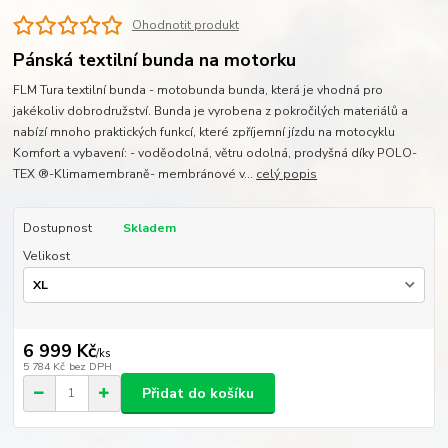
Ohodnotit produkt
Pánská textilní bunda na motorku
FLM Tura textilní bunda - motobunda bunda, která je vhodná pro
jakékoliv dobrodružství. Bunda je vyrobena z pokročilých materiálů a
nabízí mnoho praktických funkcí, které zpříjemní jízdu na motocyklu
Komfort a vybavení: - voděodolná, větru odolná, prodyšná díky POLO-
TEX ®-Klimamembraně- membránové v...
celý popis
Dostupnost
Skladem
Velikost
6 999 Kč
/
ks
5 784 Kč
bez DPH
Přidat do košíku