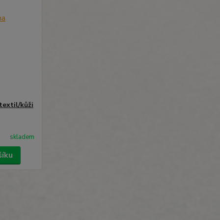
extil/kůži
skladem
šíku