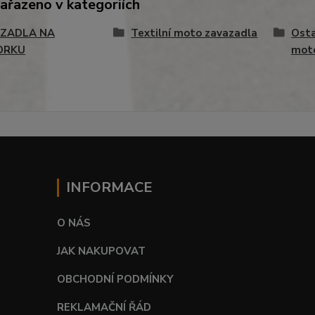
zařazeno v kategoriích
ZADLA NA
Textilní moto zavazadla
Osta
ORKU
mot
INFORMACE
O NÁS
JAK NAKUPOVAT
OBCHODNÍ PODMÍNKY
REKLAMAČNÍ ŘÁD