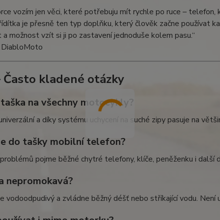
ce vozím jen věci, které potřebuju mít rychle po ruce – telefon
řídítka je přesně ten typ doplňku, který člověk začne používat ka
a možnost vzít si ji po zastavení jednoduše kolem pasu.“
 DiabloMoto
 Často kladené otázky
 taška na všechny motocykly?
univerzální a díky systému uchycení na suché zipy pasuje na větši
se do tašky mobilní telefon?
problémů pojme běžné chytré telefony, klíče, peněženku i další d
ka nepromokavá?
je vodoodpudivý a zvládne běžný déšť nebo stříkající vodu. Není