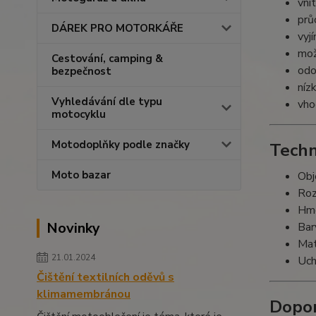
vnit
prů
DÁREK PRO MOTORKÁŘE
vyj
mož
Cestování, camping &
odo
bezpečnost
níz
Vyhledávání dle typu
vho
motocyklu
Motodoplňky podle značky
Techn
Moto bazar
Obj
Roz
Hmo
Novinky
Bar
Mat
21.01.2024
Uch
Čištění textilních oděvů s
klimamembránou
Dopor