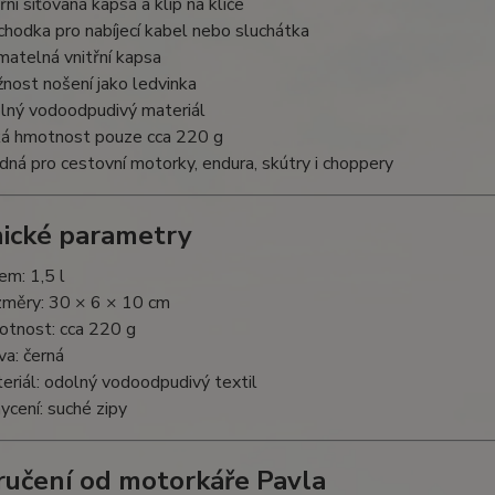
řní síťovaná kapsa a klip na klíče
chodka pro nabíjecí kabel nebo sluchátka
ímatelná vnitřní kapsa
nost nošení jako ledvinka
lný vodoodpudivý materiál
ká hmotnost pouze cca 220 g
dná pro cestovní motorky, endura, skútry i choppery
ické parametry
em: 1,5 l
měry: 30 × 6 × 10 cm
tnost: cca 220 g
va: černá
eriál: odolný vodoodpudivý textil
ycení: suché zipy
učení od motorkáře Pavla