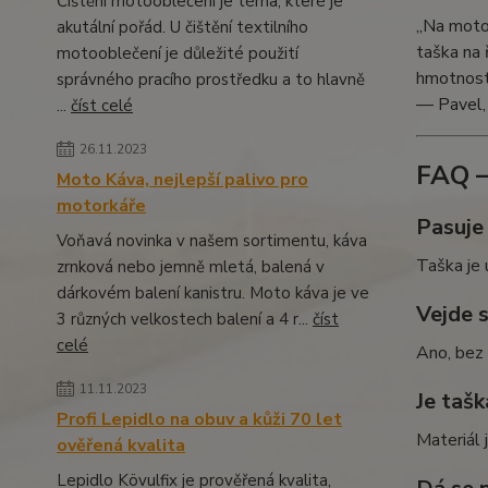
Čištění motooblečení je téma, které je
„Na motor
akutální pořád. U čištění textilního
taška na 
motooblečení je důležité použití
hmotnost 
správného pracího prostředku a to hlavně
— Pavel,
...
číst celé
26.11.2023
FAQ –
Moto Káva, nejlepší palivo pro
motorkáře
Pasuje
Voňavá novinka v našem sortimentu, káva
Taška je 
zrnková nebo jemně mletá, balená v
dárkovém balení kanistru. Moto káva je ve
Vejde 
3 různých velkostech balení a 4 r...
číst
celé
Ano, bez 
11.11.2023
Je taš
Profi Lepidlo na obuv a kůži 70 let
Materiál 
ověřená kvalita
Lepidlo Kövulfix je prověřená kvalita,