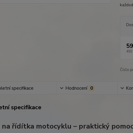
každod
Dos
59
492
Číslo p
etní specifikace
Hodnocení
0
Ko
tní specifikace
 na řídítka motocyklu – praktický pomoc