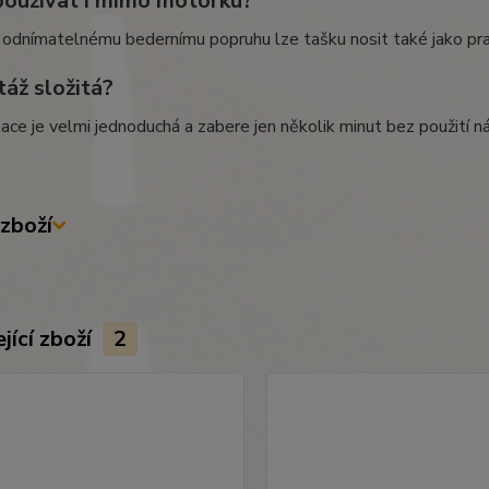
používat i mimo motorku?
 odnímatelnému bedernímu popruhu lze tašku nosit také jako pra
táž složitá?
lace je velmi jednoduchá a zabere jen několik minut bez použití ná
zboží
jící zboží
2