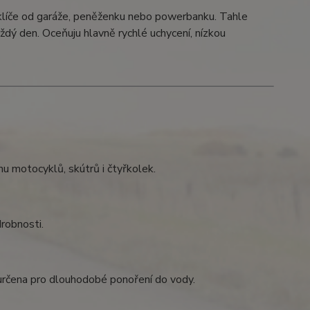
, klíče od garáže, peněženku nebo powerbanku. Tahle
ždý den. Oceňuju hlavně rychlé uchycení, nízkou
nu motocyklů, skútrů i čtyřkolek.
robnosti.
 určena pro dlouhodobé ponoření do vody.