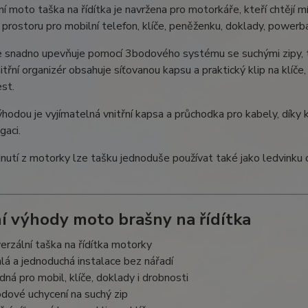
 moto taška na řídítka je navržena pro motorkáře, kteří chtějí mít
prostoru pro mobilní telefon, klíče, peněženku, doklady, powerb
e snadno upevňuje pomocí 3bodového systému se suchými zipy, 
nitřní organizér obsahuje síťovanou kapsu a praktický klip na klí
est.
hodou je vyjímatelná vnitřní kapsa a průchodka pro kabely, díky
gaci.
nutí z motorky lze tašku jednoduše používat také jako ledvink
í výhody moto brašny na řídítka
verzální taška na řídítka motorky
hlá a jednoduchá instalace bez nářadí
dná pro mobil, klíče, doklady i drobnosti
dové uchycení na suchý zip