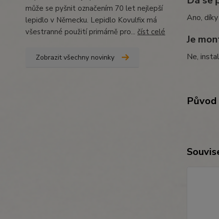
Dá se 
může se pyšnit označením 70 let nejlepší
Ano, díky
lepidlo v Německu. Lepidlo Kovulfix má
všestranné použití primárně pro...
číst celé
Je mon
Ne, insta
Zobrazit všechny novinky
Původ 
Souvise