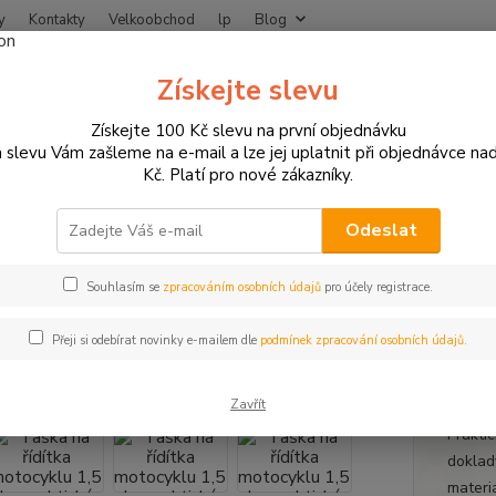
y
Kontakty
Velkoobchod
lp
Blog
Nevíte
Získejte slevu
Hledat
+420
Získejte 100 Kč slevu na první objednávku
 slevu Vám zašleme na e-mail a lze jej uplatnit při objednávce na
Kč. Platí pro nové zákazníky.
ZAVAZADLA NA MOTORKU
Textilní moto zavazadla
Taška na řídítka
 jízdu
Odeslat
a na řídítka motocyklu 1,5 l – p
inka pro každodenní jízdu
Souhlasím se
zpracováním osobních údajů
pro účely registrace.
Přeji si odebírat novinky e-mailem dle
podmínek zpracování osobních údajů.
Braš
Zavřít
Praktic
doklad
materi