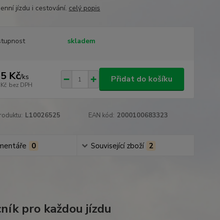
enní jízdu i cestování.
celý popis
tupnost
skladem
5 Kč
/
ks
Přidat do košíku
 Kč
bez DPH
roduktu:
L10026525
EAN kód:
2000100683323
mentáře
0
Související zboží
2
ník pro každou jízdu