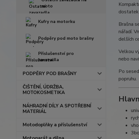
Kompaktní
moto
dostatek 
Kufry na motorku
Brašna s
nářadí. V
Podpěry pod moto brašny
delších c
Velkou vý
Příslušenství pro
nebo navi
zavazadla
Po sesed
PODPĚRY POD BRAŠNY
popruhu.
ČIŠTĚNÍ, ÚDRŽBA,
MOTOKOSMETIKA
Hlavn
NÁHRADNÍ DÍLY A SPOTŘEBNÍ
uni
MATERIÁL
ryc
Motodoplňky a příslušenství
vho
3bo
Motogaráž a dílna