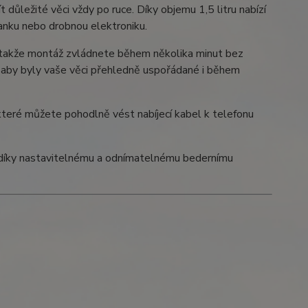
 důležité věci vždy po ruce. Díky objemu 1,5 litru nabízí
anku nebo drobnou elektroniku.
takže montáž zvládnete během několika minut bez
če, aby byly vaše věci přehledně uspořádané i během
 které můžete pohodlně vést nabíjecí kabel k telefonu
u díky nastavitelnému a odnímatelnému bedernímu