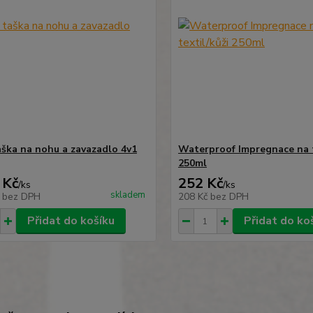
ška na nohu a zavazadlo 4v1
Waterproof Impregnace na t
250ml
 Kč
252 Kč
/
ks
/
ks
skladem
č
bez DPH
208 Kč
bez DPH
Přidat do košíku
Přidat do ko