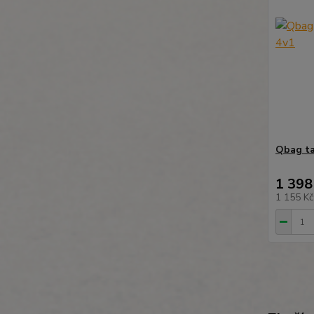
Qbag ta
1 398
1 155 K