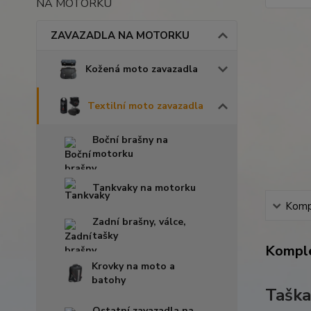
NA MOTORKU
ZAVAZADLA NA MOTORKU
Kožená moto zavazadla
Textilní moto zavazadla
Boční brašny na
motorku
Tankvaky na motorku
Kompl
Zadní brašny, válce,
tašky
Komple
Krovky na moto a
batohy
Taška
Ostatní zavazadla na