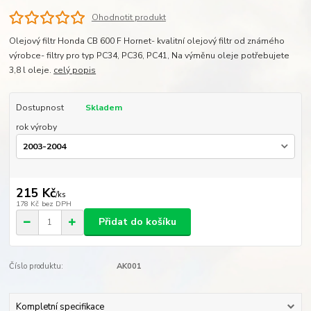
Ohodnotit produkt
Olejový filtr Honda CB 600 F Hornet- kvalitní olejový filtr od známého
výrobce- filtry pro typ PC34, PC36, PC41, Na výměnu oleje potřebujete
3,8 l oleje.
celý popis
Dostupnost
Skladem
rok výroby
215 Kč
/
ks
178 Kč
bez DPH
Přidat do košíku
Číslo produktu:
AK001
Kompletní specifikace