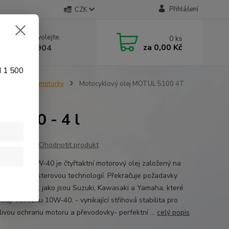
Přihlášení
CZK
 si rady? Zavolejte.
0
ks
za
0,00 Kč
 774 641 904
d 1 500
Oleje pro motorky
Motocyklový olej MOTUL 5100 4T
0W-40 - 4 l
Ohodnotit produkt
5100 4T 10W-40 je čtyřtaktní motorový olej založený na
syntéze s esterovou technologií. Překračuje požadavky
ů motocyklů, jako jsou Suzuki, Kawasaki a Yamaha, které
sují viskozitu 10W-40. - vynikající střihová stabilita pro
livou ochranu motoru a převodovky- perfektní ...
celý popis