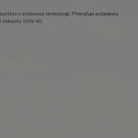
osyntéze s esterovou technologií. Překračuje požadavky
jí viskozitu 10W-40.
y