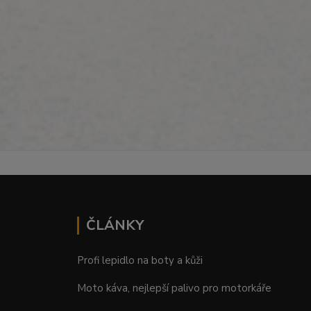
ČLÁNKY
Profi lepidlo na boty a kůži
Moto káva, nejlepší palivo pro motorkáře