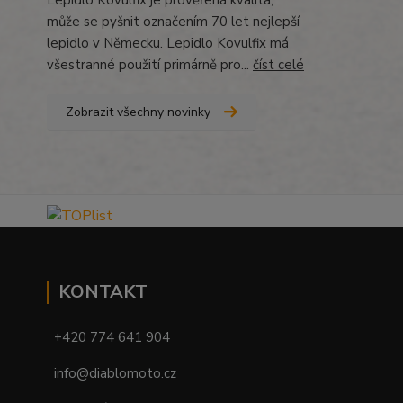
Lepidlo Kövulfix je prověřená kvalita,
může se pyšnit označením 70 let nejlepší
lepidlo v Německu. Lepidlo Kovulfix má
všestranné použití primárně pro...
číst celé
Zobrazit všechny novinky
KONTAKT
+420 774 641 904
info@diablomoto.cz