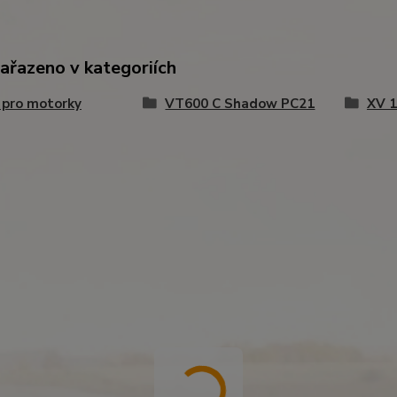
zařazeno v kategoriích
 pro motorky
VT600 C Shadow PC21
XV 1