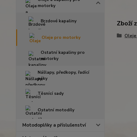
motorky
Brzdové kapaliny
Zboží 
Oleje
Oleje pro motorky
Ostatní kapaliny pro
motorky
Nášlapy, předkopy, řadící
páky
Těsnící sady
Ostatní motodíly
Motodoplňky a příslušenství