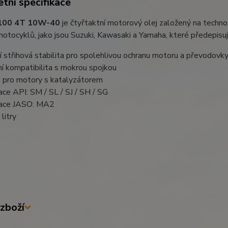
tní specifikace
100 4T 10W-40
je čtyřtaktní motorový olej založený na techn
otocyklů, jako jsou Suzuki, Kawasaki a Yamaha, které předepisu
ící střihová stabilita pro spolehlivou ochranu motoru a převodovk
ní kompatibilita s mokrou spojkou
i pro motory s katalyzátorem
kace API: SM / SL / SJ / SH / SG
ikace JASO: MA2
 litry
zboží