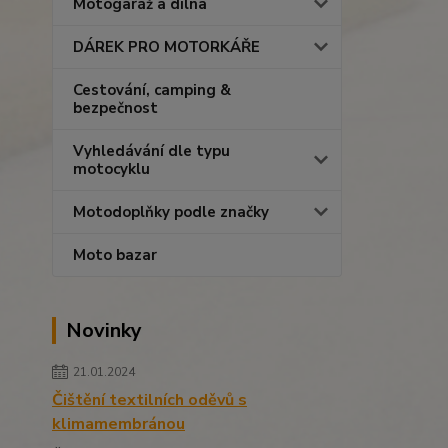
Motogaráž a dílna
DÁREK PRO MOTORKÁŘE
Cestování, camping &
bezpečnost
Vyhledávání dle typu
motocyklu
Motodoplňky podle značky
Moto bazar
Novinky
21.01.2024
Čištění textilních oděvů s
klimamembránou