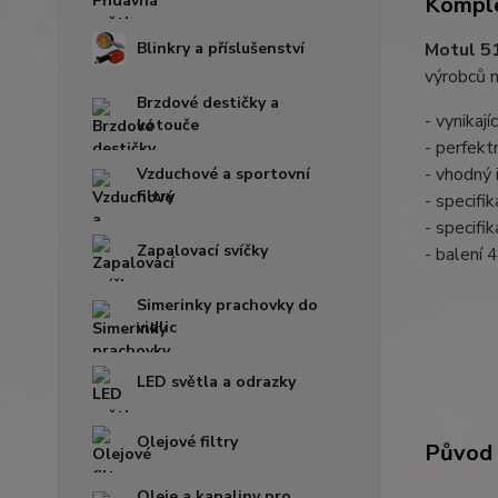
Komple
Blinkry a příslušenství
Motul 5
výrobců m
Brzdové destičky a
- vynikaj
kotouče
- perfekt
- vhodný 
Vzduchové a sportovní
filtry
- specifi
- specif
Zapalovací svíčky
- balení 4
Simerinky prachovky do
vidlic
LED světla a odrazky
Olejové filtry
Původ 
Oleje a kapaliny pro