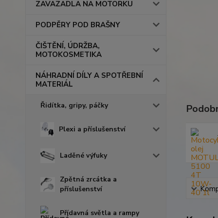
ZAVAZADLA NA MOTORKU
PODPĚRY POD BRAŠNY
ČIŠTĚNÍ, ÚDRŽBA,
MOTOKOSMETIKA
NÁHRADNÍ DÍLY A SPOTŘEBNÍ
MATERIÁL
Řidítka, gripy, páčky
Podobn
Plexi a příslušenství
Laděné výfuky
Zpětná zrcátka a
Kompl
příslušenství
Přídavná světla a rampy