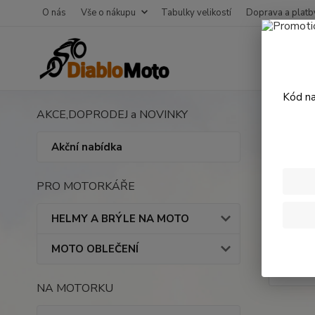
O nás
Vše o nákupu
Tabulky velikostí
Doprava a platb
Kód na
AKCE,DOPRODEJ a NOVINKY
Úvod
10W-40 - 4
Akční nabídka
Moto
PRO MOTORKÁŘE
HELMY A BRÝLE NA MOTO
MOTO OBLEČENÍ
NA MOTORKU