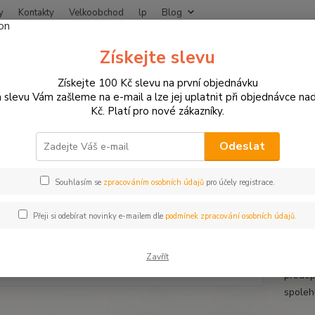
y
Kontakty
Velkoobchod
lp
Blog
Nevíte
Získejte slevu
Hledat
+420
Získejte 100 Kč slevu na první objednávku
 slevu Vám zašleme na e-mail a lze jej uplatnit při objednávce na
Kč. Platí pro nové zákazníky.
NÁHRADNÍ DÍLY A SPOTŘEBNÍ MATERIÁL
Oleje a kapaliny pro motorky
 l
Odeslat
cyklový olej MOTUL 5100 4T 1
Souhlasím se
zpracováním osobních údajů
pro účely registrace.
Přeji si odebírat novinky e-mailem dle
podmínek zpracování osobních údajů.
Motul 
techno
Zavřít
výrobc
předepi
spoleh