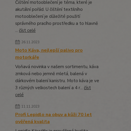
Čištění motooblečení je téma, které je
akutální pořád. U čištění textilního
motooblečení je důležité použití
správného pracího prostředku a to hlavně
...
číst celé
26.11.2023
Moto Káva, nejlepší palivo pro
motorkáře
Voňavá novinka v našem sortimentu, káva
zrnková nebo jemně mletá, balená v
dárkovém balení kanistru. Moto káva je ve
3 různých velkostech balení a 4 r...
číst
celé
11.11.2023
Profi Lepidlo na obuv a kůži 70 let
ověřená kvalita