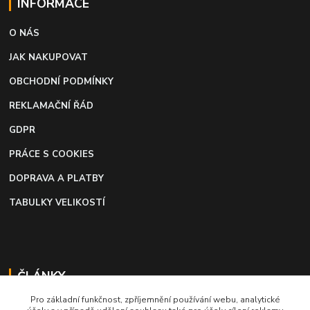
INFORMACE
O NÁS
JAK NAKUPOVAT
OBCHODNÍ PODMÍNKY
REKLAMAČNÍ ŘÁD
GDPR
PRÁCE S COOKIES
DOPRAVA A PLATBY
TABULKY VELIKOSTÍ
ČLÁNKY
Pro základní funkčnost, zpříjemnění používání webu, analytické
Profi lepidlo na boty a kůži