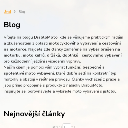
Úvod
Blog
Blog
Vítejte na blogu
DiabloMoto
, kde se věnujeme praktickým radám
a zkušenostem z oblasti
motocyklového vybavení a cestování
na motorce
. Najdete zde články zaměřené na
výběr brašen na
motorku, moto kufrů, držáků, doplňků i cestovního vybavení
pro každodenní ježdění i vícedenní výpravy.
Naším cílem je pomoci vám vybrat
funkční, bezpečné a
spolehlivé moto vybavení
, které dobře sedí na konkrétní typ
motorky a obstojí v reálném provozu. Články vycházejí z praxe a
jsou přímo propojené s produkty z nabídky DiabloMoto.
Inspirujte se, porovnávejte a vybírejte moto vybavení s jistotou.
Nejnovější články
strana
z 1