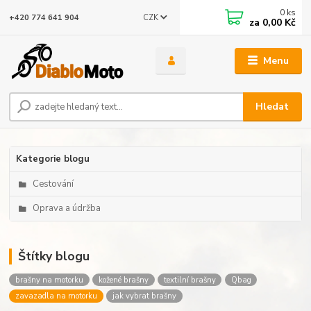
0
ks
CZK
+420 774 641 904
za
0,00 Kč
Menu
Hledat
Kategorie blogu
Cestování
Oprava a údržba
Štítky blogu
brašny na motorku
kožené brašny
textilní brašny
Qbag
zavazadla na motorku
jak vybrat brašny