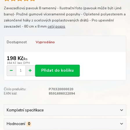
Zavazadlový pavouk 8 ramenný - Ilustrační foto (pavouk může být i jiné
barvy)- Pružné gumové víceramenné popruhy - Opletené polyesterem a
zakončené háky z ocelových poplastovaných drátů - Pro upevnění
zavazadel - 80 cm x 8 mm
celý popis
Dostupnost
Vyprodáno
198 Kč
/
ks
164 Kč
bez DPH
Přidat do košíku
Číslo produktu:
P70320000020
EAN kód:
8591686022094
Kompletní specifikace
Hodnocení
0