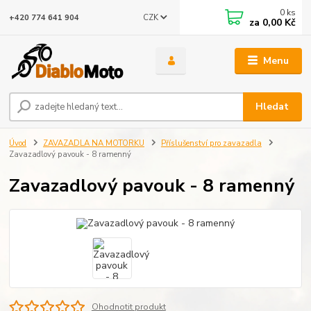
0
ks
CZK
+420 774 641 904
za
0,00 Kč
Menu
Hledat
Úvod
ZAVAZADLA NA MOTORKU
Příslušenství pro zavazadla
Zavazadlový pavouk - 8 ramenný
Zavazadlový pavouk - 8 ramenný
Ohodnotit produkt