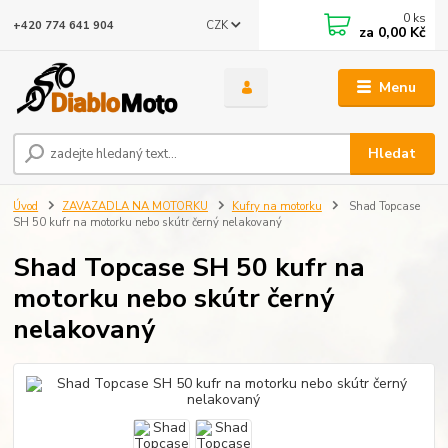
0
ks
CZK
+420 774 641 904
za
0,00 Kč
Menu
Hledat
Úvod
ZAVAZADLA NA MOTORKU
Kufry na motorku
Shad Topcase
SH 50 kufr na motorku nebo skútr černý nelakovaný
Shad Topcase SH 50 kufr na
motorku nebo skútr černý
nelakovaný