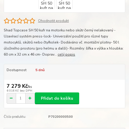
Ohodnotit produkt
Shad Topcase SH 50 kufr na motorku nebo skútr černý nelakovaný -
Uzavírací systém press-lock- Univerzální použití pro různé typy
motocyklů, skútrů nebo čtyřkolek- Dodáváno vč. montážní plotny- 50 l
úložného prostoru (pro helmu a další)- Rozměry: šířka x výška x hloubka:
60 cm x 32 cm x 46 cm- Doprav...
celý popis
Dostupnost
5 dnů
7 279 Kč
/
ks
6 016 Kč
bez DPH
Přidat do košíku
Číslo produktu:
P70200000500