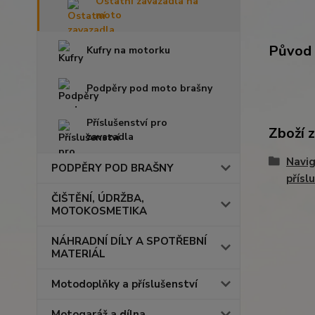
Ostatní zavazadla na
moto
Původ 
Kufry na motorku
Podpěry pod moto brašny
Příslušenství pro
Zboží 
zavazadla
Navig
PODPĚRY POD BRAŠNY
přísl
ČIŠTĚNÍ, ÚDRŽBA,
MOTOKOSMETIKA
NÁHRADNÍ DÍLY A SPOTŘEBNÍ
MATERIÁL
Motodoplňky a příslušenství
Motogaráž a dílna