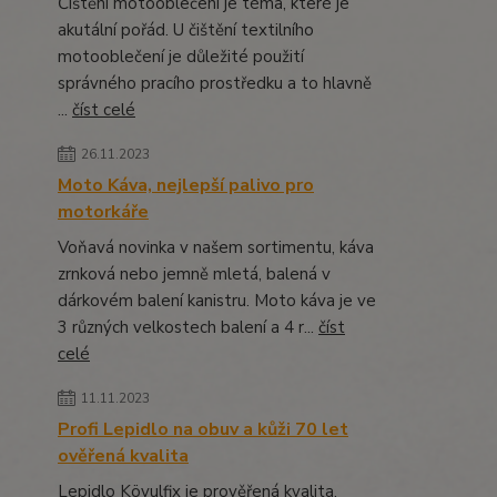
Čištění motooblečení je téma, které je
akutální pořád. U čištění textilního
motooblečení je důležité použití
správného pracího prostředku a to hlavně
...
číst celé
26.11.2023
Moto Káva, nejlepší palivo pro
motorkáře
Voňavá novinka v našem sortimentu, káva
zrnková nebo jemně mletá, balená v
dárkovém balení kanistru. Moto káva je ve
3 různých velkostech balení a 4 r...
číst
celé
11.11.2023
Profi Lepidlo na obuv a kůži 70 let
ověřená kvalita
Lepidlo Kövulfix je prověřená kvalita,