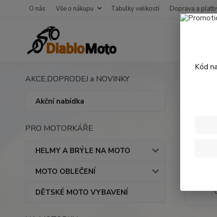
O nás
Vše o nákupu
Tabulky velikostí
Doprava a platb
Kód na
AKCE,DOPRODEJ a NOVINKY
Úvod
motorku
Akční nabídka
SW M
PRO MOTORKÁŘE
HELMY A BRÝLE NA MOTO
MOTO OBLEČENÍ
DĚTSKÉ MOTO VYBAVENÍ