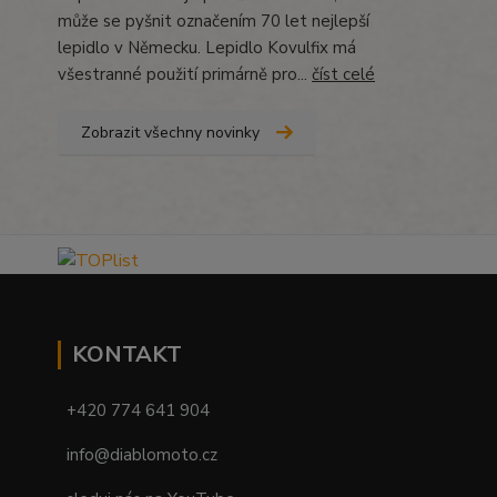
může se pyšnit označením 70 let nejlepší
lepidlo v Německu. Lepidlo Kovulfix má
všestranné použití primárně pro...
číst celé
Zobrazit všechny novinky
KONTAKT
+420 774 641 904
info@diablomoto.cz