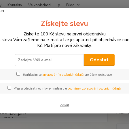
y
Kontakty
Velkoobchod
lp
Blog
Nevíte
Získejte slevu
Hledat
+420
Získejte 100 Kč slevu na první objednávku
 slevu Vám zašleme na e-mail a lze jej uplatnit při objednávce na
Kč. Platí pro nové zákazníky.
ZAVAZADLA NA MOTORKU
Textilní moto zavazadla
Ostatní zavaza
Odeslat
otech pouzdro pro GPS naviga
Souhlasím se
zpracováním osobních údajů
pro účely registrace.
Přeji si odebírat novinky e-mailem dle
podmínek zpracování osobních údajů.
SW Mot
chytré
Zavřít
pogumo
nebo n