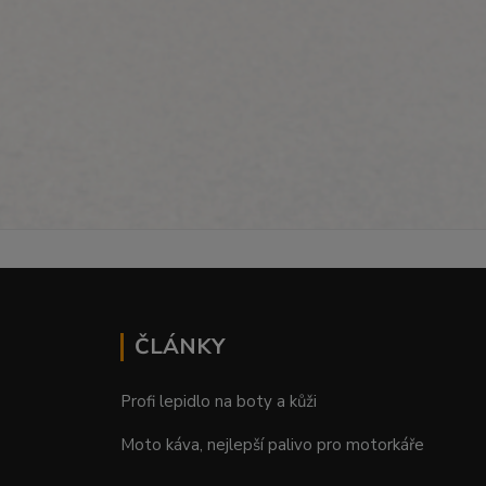
ČLÁNKY
Profi lepidlo na boty a kůži
Moto káva, nejlepší palivo pro motorkáře