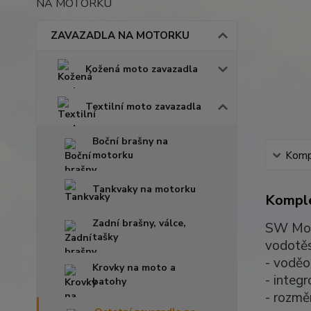
NA MOTORKU
ZAVAZADLA NA MOTORKU
Kožená moto zavazadla
Textilní moto zavazadla
Boční brašny na
motorku
Kompl
Tankvaky na motorku
Komple
Zadní brašny, válce,
SW Mote
tašky
vodotěs
- vodě
Krovky na moto a
- integ
batohy
- rozmě