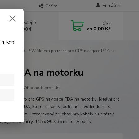
Přihlášení
CZK
 si rady? Zavolejte.
0
ks
za
0,00 Kč
 774 641 904
d 1 500
dla na moto
SW Motech pouzdro pro GPS navigace PDA na
ce PDA na motorku
Ohodnotit produkt
ech pouzdro pro GPS navigace PDA na motorku. Ideální pro
 telefony a PDA, které nejsou vodotěsné. - voděodolné s
vaným zipem- integrovaný průchod pro kabely sluchátek
apájení- rozměry: 145 x 95 x 35 mm
celý popis