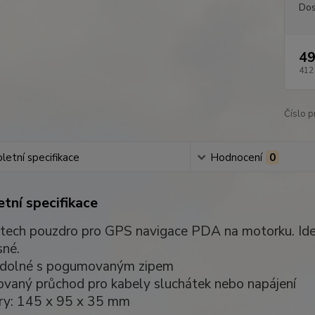
Dos
49
412
Číslo p
etní specifikace
Hodnocení
0
tní specifikace
ch pouzdro pro GPS navigace PDA na motorku. Ideál
né.
odolné s pogumovaným zipem
rovaný průchod pro kabely sluchátek nebo napájení
ry: 145 x 95 x 35 mm