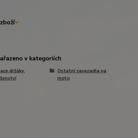
zboží
zařazeno v kategoriích
ace,držáky,
Ostatní zavazadla na
ušenství
moto