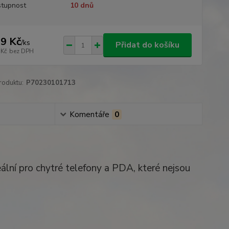
tupnost
10 dnů
9 Kč
/
ks
Přidat do košíku
 Kč
bez DPH
roduktu:
P70230101713
Komentáře
0
ní pro chytré telefony a PDA, které nejsou