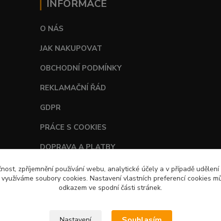
INFORMACE
O NÁS
JAK NAKUPOVAT
OBCHODNÍ PODMÍNKY
REKLAMAČNÍ ŘÁD
GDPR
PRÁCE S COOKIES
DOPRAVA A PLATBY
TABULKY VELIKOSTÍ
čnost, zpříjemnění používání webu, analytické účely a v případě udělení
y využíváme soubory cookies. Nastavení vlastních preferencí cookies mů
odkazem ve spodní části stránek.
Souhlasím
Nastavení