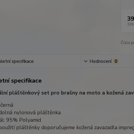
39
326
Číslo p
etní specifikace
Hodnocení
0
tní specifikace
ální pláštěnkový set pro brašny na moto a kožená za
 černá
dolná nylonová pláštěnka
iál: 95% Polyamid
s použití pláštěnky doporučujeme kožená zavazadla imp