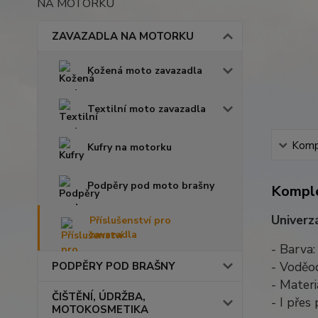
NA MOTORKU
ZAVAZADLA NA MOTORKU
Kožená moto zavazadla
Textilní moto zavazadla
Kompl
Kufry na motorku
Podpěry pod moto brašny
Komple
Univerz
Příslušenství pro
zavazadla
- Barva:
- Voděo
PODPĚRY POD BRAŠNY
- Mater
ČIŠTĚNÍ, ÚDRŽBA,
- I pře
MOTOKOSMETIKA