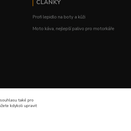
ČLÁNKY
Profi lepidlo na boty a kůži
Moto káva, nejlepší palivo pro motorkáře
 souhlasu také pro
žete kdykoli upravit