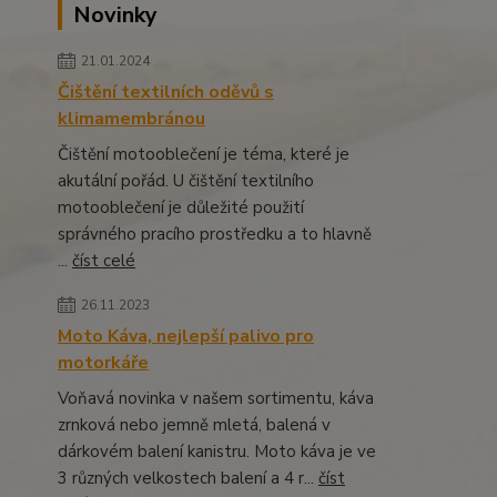
Novinky
21.01.2024
Čištění textilních oděvů s
klimamembránou
Čištění motooblečení je téma, které je
akutální pořád. U čištění textilního
motooblečení je důležité použití
správného pracího prostředku a to hlavně
...
číst celé
26.11.2023
Moto Káva, nejlepší palivo pro
motorkáře
Voňavá novinka v našem sortimentu, káva
zrnková nebo jemně mletá, balená v
dárkovém balení kanistru. Moto káva je ve
3 různých velkostech balení a 4 r...
číst