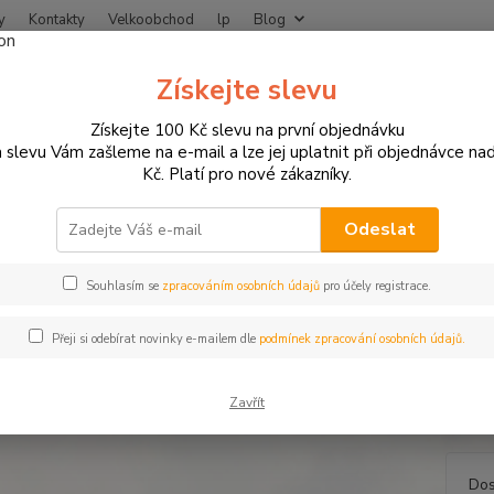
y
Kontakty
Velkoobchod
lp
Blog
Nevíte
Získejte slevu
Hledat
+420
Získejte 100 Kč slevu na první objednávku
 slevu Vám zašleme na e-mail a lze jej uplatnit při objednávce na
Kč. Platí pro nové zákazníky.
ZAVAZADLA NA MOTORKU
Příslušenství pro zavazadla
Moto pláště
 pláštěnka pro kožené brašny 
Odeslat
Souhlasím se
zpracováním osobních údajů
pro účely registrace.
Univer
Přeji si odebírat novinky e-mailem dle
podmínek zpracování osobních údajů.
- Barv
Polyam
Zavřít
impre
Dos