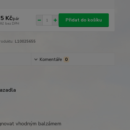
5 Kč
/
pár
Přidat do košíku
 Kč
bez DPH
roduktu:
L10025655
Komentáře
0
vazadla
regnovat vhodným balzámem