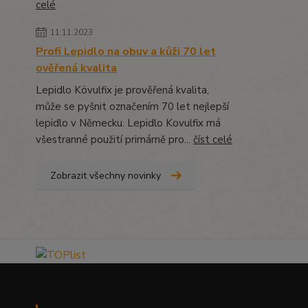
celé
11.11.2023
Profi Lepidlo na obuv a kůži 70 let
ověřená kvalita
Lepidlo Kövulfix je prověřená kvalita,
může se pyšnit označením 70 let nejlepší
lepidlo v Německu. Lepidlo Kovulfix má
všestranné použití primárně pro...
číst celé
Zobrazit všechny novinky