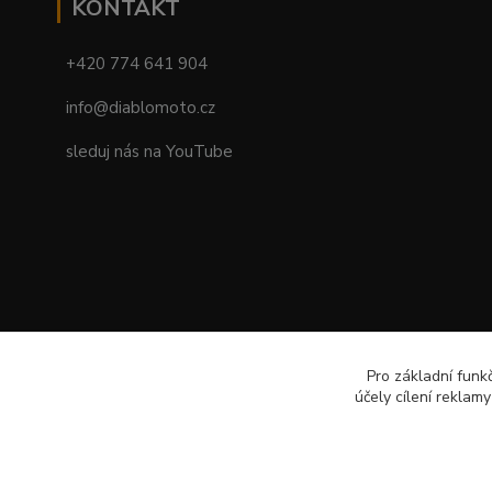
KONTAKT
+420 774 641 904
info@diablomoto.cz
sleduj nás na YouTube
Pro základní funk
účely cílení reklam