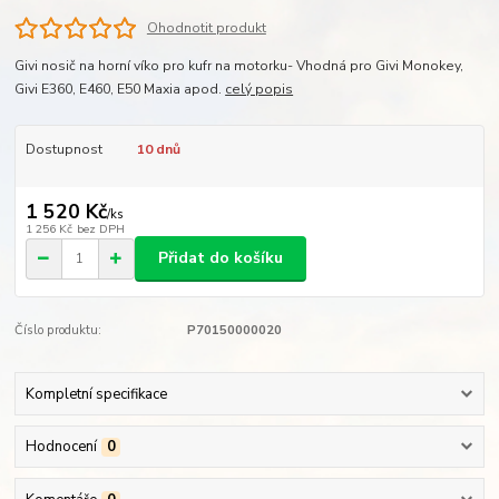
Ohodnotit produkt
Givi nosič na horní víko pro kufr na motorku- Vhodná pro Givi Monokey,
Givi E360, E460, E50 Maxia apod.
celý popis
Dostupnost
10 dnů
1 520 Kč
/
ks
1 256 Kč
bez DPH
Přidat do košíku
Číslo produktu:
P70150000020
Kompletní specifikace
Hodnocení
0