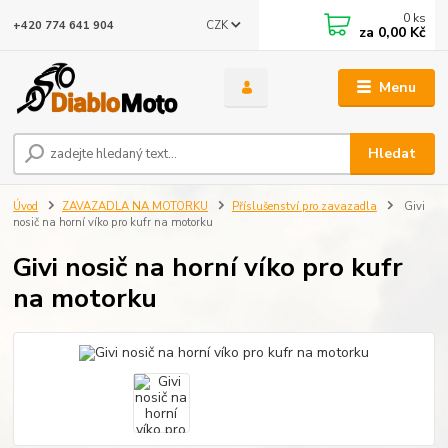
0
ks
CZK
+420 774 641 904
za
0,00 Kč
Menu
Hledat
Úvod
ZAVAZADLA NA MOTORKU
Příslušenství pro zavazadla
Givi
nosič na horní víko pro kufr na motorku
Givi nosič na horní víko pro kufr
na motorku