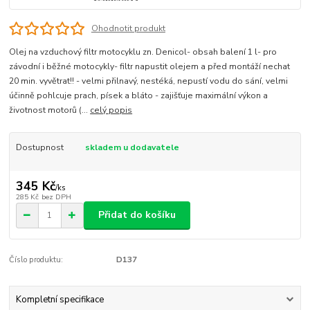
Ohodnotit produkt
Olej na vzduchový filtr motocyklu zn. Denicol- obsah balení 1 l- pro
závodní i běžné motocykly- filtr napustit olejem a před montáží nechat
20 min. vyvětrat!! - velmi přilnavý, nestéká, nepustí vodu do sání, velmi
účinně pohlcuje prach, písek a bláto - zajišťuje maximální výkon a
životnost motorů (...
celý popis
Dostupnost
skladem u dodavatele
345 Kč
/
ks
285 Kč
bez DPH
Přidat do košíku
Číslo produktu:
D137
Kompletní specifikace