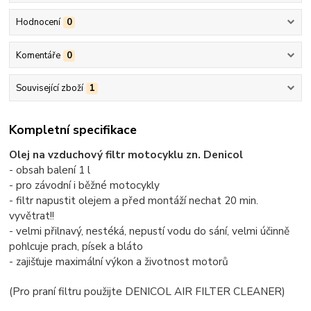
Hodnocení
0
Komentáře
0
Související zboží
1
Kompletní specifikace
Olej na vzduchový filtr motocyklu zn. Denicol
- obsah balení 1 l
- pro závodní i běžné motocykly
- filtr napustit olejem a před montáží nechat 20 min.
vyvětrat!!
- velmi přilnavý, nestéká, nepustí vodu do sání, velmi účinně
pohlcuje prach, písek a bláto
- zajišťuje maximální výkon a životnost motorů
(Pro praní filtru použijte DENICOL AIR FILTER CLEANER)