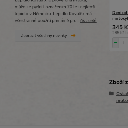
Lepidlo Kövulfix je prověřená kvalita,
může se pyšnit označením 70 let nejlepší
Denicol 
lepidlo v Německu. Lepidlo Kovulfix má
motocyk
všestranné použití primárně pro...
číst celé
345 K
285 Kč
b
Zobrazit všechny novinky
Zboží 
Ostat
moto