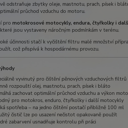
vě odstraňuje zbytky oleje, mastnotu, prach, písek i blát
 optimální průchod vzduchu do motoru.
ní pro
motokrosové motocykly, endura, čtyřkolky i da
, které jsou vystaveny náročným podmínkám v terénu.
oké účinnosti stačí k vyčištění filtru malé množství příp
oužít, což přispívá k hospodárnému provozu.
výhody
ciálně vyvinutý pro čištění pěnových vzduchových filtrů
nně rozpouští olej, mastnotu, prach, písek i bláto
máhá zachovat optimální průchod vzduchu a výkon moto
dný pro motokros, enduro, čtyřkolky i další motocykly
ká spotřeba – na jedno čištění postačí přibližně 100 ml
žitý čistič lze po usazení nečistot opakovaně použít
ré zabarvení usnadňuje kontrolu při práci