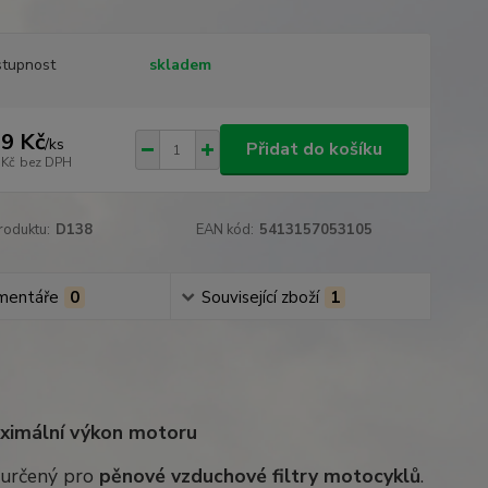
tupnost
skladem
9 Kč
/
ks
Přidat do košíku
 Kč
bez DPH
roduktu:
D138
EAN kód:
5413157053105
mentáře
0
Související zboží
1
maximální výkon motoru
k určený pro
pěnové vzduchové filtry motocyklů
.