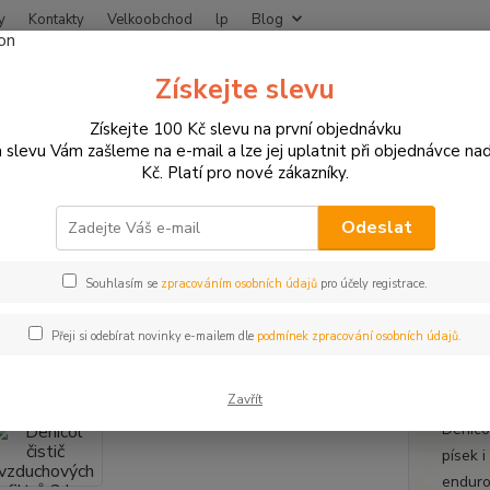
y
Kontakty
Velkoobchod
lp
Blog
Nevíte
Získejte slevu
Hledat
+420
Získejte 100 Kč slevu na první objednávku
 slevu Vám zašleme na e-mail a lze jej uplatnit při objednávce na
Kč. Platí pro nové zákazníky.
NÁHRADNÍ DÍLY A SPOTŘEBNÍ MATERIÁL
Oleje a kapaliny pro motorky
– důkladné čištění pro maximální výkon motoru
Odeslat
col čistič vzduchových filtrů 2 l 
mální výkon motoru
Souhlasím se
zpracováním osobních údajů
pro účely registrace.
Přeji si odebírat novinky e-mailem dle
podmínek zpracování osobních údajů.
Denic
Zavřít
Denicol
písek 
enduro