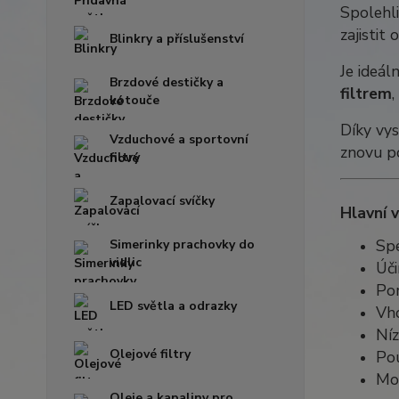
Spolehli
zajistit
Blinkry a příslušenství
Je ideál
Brzdové destičky a
filtrem
kotouče
Díky vys
Vzduchové a sportovní
znovu p
filtry
Zapalovací svíčky
Hlavní 
Spe
Simerinky prachovky do
vidlic
Úči
Po
LED světla a odrazky
Vho
Níz
Olejové filtry
Pou
Mod
Oleje a kapaliny pro