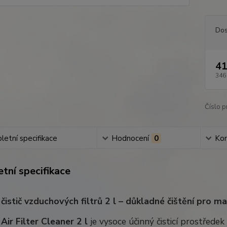
Dos
41
346
Číslo p
etní specifikace
Hodnocení
0
Ko
tní specifikace
 čistič vzduchových filtrů 2 l – důkladné čištění pro 
Air Filter Cleaner 2 l
je vysoce účinný čisticí prostřede