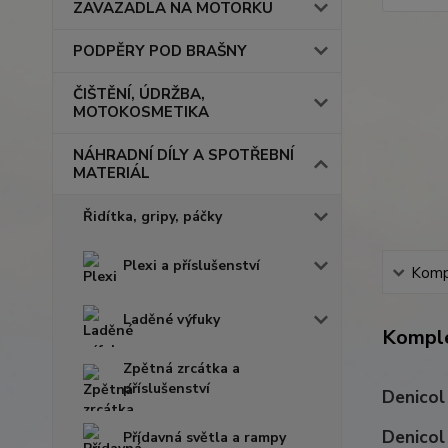
ZAVAZADLA NA MOTORKU
PODPĚRY POD BRAŠNY
ČIŠTĚNÍ, ÚDRŽBA,
MOTOKOSMETIKA
NÁHRADNÍ DÍLY A SPOTŘEBNÍ
MATERIÁL
Řidítka, gripy, páčky
Plexi a příslušenství
Kompl
Laděné výfuky
Komple
Zpětná zrcátka a
příslušenství
Denicol
Denicol 
Přídavná světla a rampy