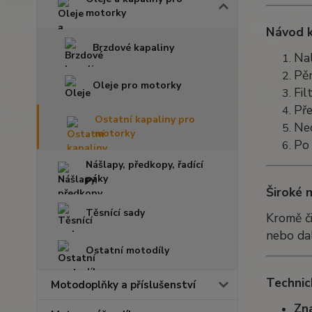
motorky
Návod k
Brzdové kapaliny
Nal
Pěn
Oleje pro motorky
Fil
Pře
Ostatní kapaliny pro
Nec
motorky
Po 
Nášlapy, předkopy, řadící
páky
Široké 
Těsnící sady
Kromě či
nebo dal
Ostatní motodíly
Technic
Motodoplňky a příslušenství
Zn