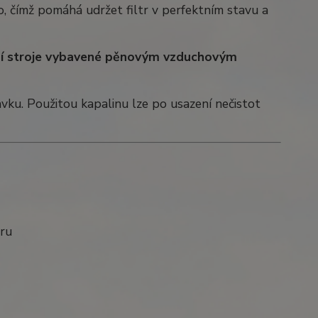
o, čímž pomáhá udržet filtr v perfektním stavu a
lší stroje vybavené pěnovým vzduchovým
ravku. Použitou kapalinu lze po usazení nečistot
ru