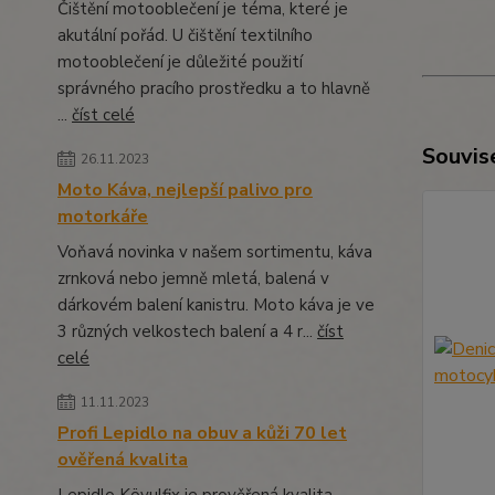
Čištění motooblečení je téma, které je
akutální pořád. U čištění textilního
motooblečení je důležité použití
správného pracího prostředku a to hlavně
...
číst celé
Souvise
26.11.2023
Moto Káva, nejlepší palivo pro
motorkáře
Voňavá novinka v našem sortimentu, káva
zrnková nebo jemně mletá, balená v
dárkovém balení kanistru. Moto káva je ve
3 různých velkostech balení a 4 r...
číst
celé
11.11.2023
Profi Lepidlo na obuv a kůži 70 let
ověřená kvalita