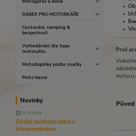
Motogaráž a dílna
Ob
Urč
DÁREK PRO MOTORKÁŘE
Ba
Cestování, camping &
Vh
bezpečnost
Vyhledávání dle typu
Proč pra
motocyklu
Vzduchov
Motodoplňky podle značky
následn
motoru a
Moto bazar
Novinky
Původ 
21.01.2024
Čištění textilních oděvů s
klimamembránou