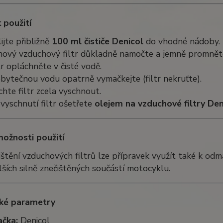
 použití
ijte přibližně
100 ml čističe Denicol
do vhodné nádoby.
ový vzduchový filtr důkladně namočte a jemně promněte,
tr opláchněte v čisté vodě.
bytečnou vodu opatrně vymačkejte (filtr nekruťte).
hte filtr zcela vyschnout.
vyschnutí filtr ošetřete
olejem na vzduchové filtry Den
možnosti použití
štění vzduchových filtrů lze přípravek využít také k odm
ších silně znečištěných součástí motocyklu.
ké parametry
ačka:
Denicol