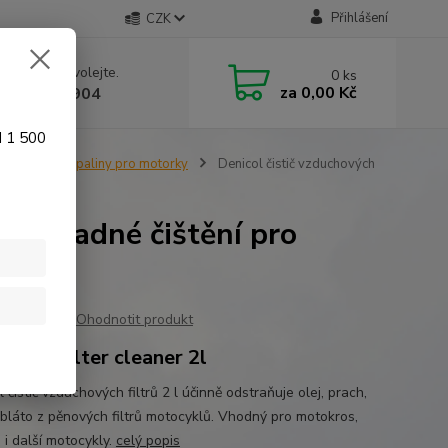
Přihlášení
CZK
 si rady? Zavolejte.
0
ks
za
0,00 Kč
 774 641 904
d 1 500
Ostatní kapaliny pro motorky
Denicol čistič vzduchových
– důkladné čištění pro
Ohodnotit produkt
ol air filter cleaner 2l
 čistič vzduchových filtrů 2 l účinně odstraňuje olej, prach,
i bláto z pěnových filtrů motocyklů. Vhodný pro motokros,
 i další motocykly.
celý popis