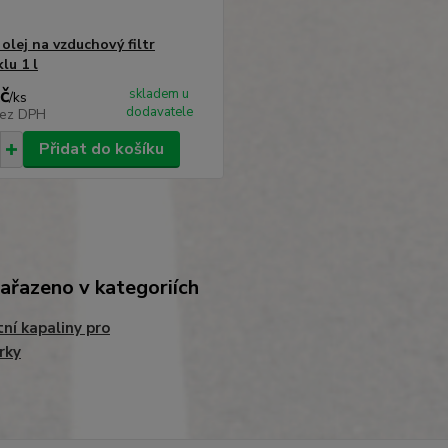
olej na vzduchový filtr
lu 1 l
č
skladem u
/
ks
dodavatele
ez DPH
Přidat do košíku
zařazeno v kategoriích
ní kapaliny pro
rky