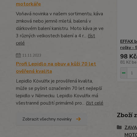
motorkáře
Voňavá novinka v našem sortimentu, káva
zrnková nebo jemně mletá, balená v
dárkovém balení kanistru. Moto káva je ve
3 různých velkostech balení a 4 r...
číst
EFFAX b
celé
rolky - 
98 Kč
11.11.2023
81 Kč
be
Profi Lepidlo na obuv a kůži 70 let
ověřená kvalita
Lepidlo Kövulfix je prověřená kvalita,
může se pyšnit označením 70 let nejlepší
lepidlo v Německu. Lepidlo Kovulfix má
všestranné použití primárně pro...
číst celé
Zboží 
Zobrazit všechny novinky
ZAVA
MOT