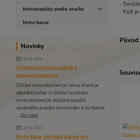
- Součás
Motodoplňky podle značky
- Kůži j
Moto bazar
Původ 
Novinky
21.01.2024
Čištění textilních oděvů s
Souvise
klimamembránou
Čištění motooblečení je téma, které je
akutální pořád. U čištění textilního
motooblečení je důležité použití
správného pracího prostředku a to hlavně
...
číst celé
26.11.2023
Moto Káva, nejlepší palivo pro