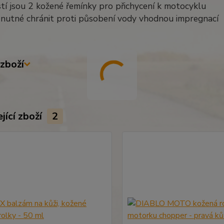
tí jsou 2 kožené řemínky pro přichycení k motocyklu
e nutné chránit proti působení vody vhodnou impregnací
zboží
jící zboží
2