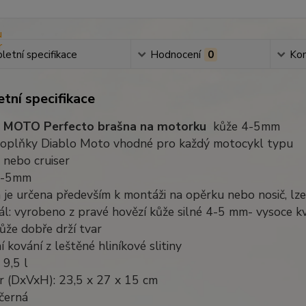
etní specifikace
Hodnocení
0
Ko
tní specifikace
 MOTO Perfecto brašna na motorku
kůže 4-5mm
oplňky Diablo Moto vhodné pro každý motocykl typu
 nebo cruiser
4-5mm
 je určena především k montáži na opěrku nebo nosič, lze
ál: vyrobeno z pravé hovězí kůže silné 4-5 mm- vysoce kv
kůže dobře drží tvar
ní kování z leštěné hliníkové slitiny
 9,5 l
r (DxVxH): 23,5 x 27 x 15 cm
černá