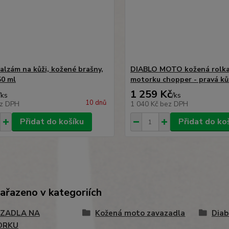
alzám na kůži, kožené brašny,
DIABLO MOTO kožená rolka
50 ml
motorku chopper - pravá ků
1 259 Kč
/
ks
/
ks
10 dnů
z DPH
1 040 Kč
bez DPH
Přidat do košíku
Přidat do ko
zařazeno v kategoriích
ZADLA NA
Kožená moto zavazadla
Diab
ORKU