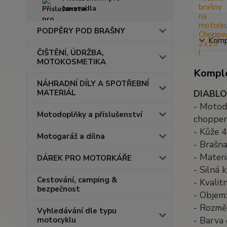
zavazadla
PODPĚRY POD BRAŠNY
Kompl
ČIŠTĚNÍ, ÚDRŽBA,
MOTOKOSMETIKA
Komple
NÁHRADNÍ DÍLY A SPOTŘEBNÍ
MATERIÁL
DIABLO
- Motod
Motodoplňky a příslušenství
chopper
- Kůže 
Motogaráž a dílna
- Brašna
- Materi
DÁREK PRO MOTORKÁŘE
- Silná 
Cestování, camping &
- Kvalit
bezpečnost
- Objem:
- Rozmě
Vyhledávání dle typu
- Barva 
motocyklu