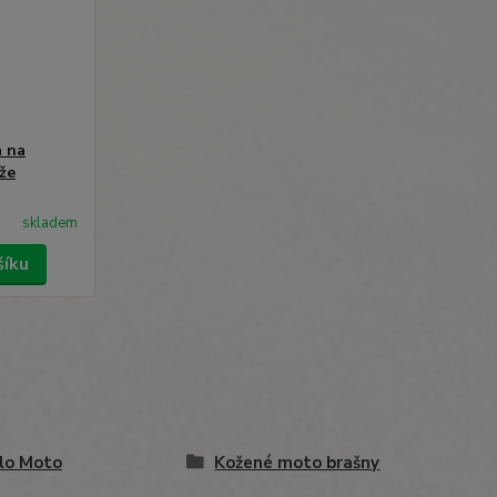
 na
že
skladem
šíku
lo Moto
Kožené moto brašny