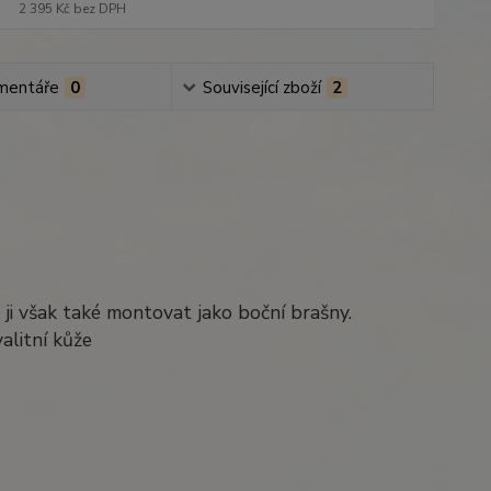
2 395 Kč
bez DPH
mentáře
0
Související zboží
2
 ji však také montovat jako boční brašny.
alitní kůže