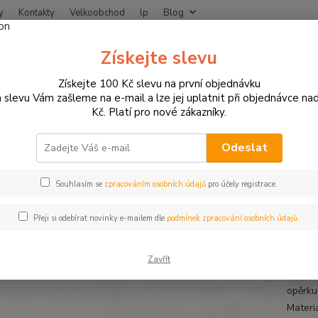
y
Kontakty
Velkoobchod
lp
Blog
Nevíte
Získejte slevu
Hledat
+420
Získejte 100 Kč slevu na první objednávku
 slevu Vám zašleme na e-mail a lze jej uplatnit při objednávce na
Kč. Platí pro nové zákazníky.
ZAVAZADLA NA MOTORKU
Kožená moto zavazadla
DIABLO MOTO P
LO MOTO Perfecto brašna na 
Odeslat
Souhlasím se
zpracováním osobních údajů
pro účely registrace.
Kože
Přeji si odebírat novinky e-mailem dle
podmínek zpracování osobních údajů.
DIABL
Motodo
Zavřít
nebo c
opěrku 
Materi