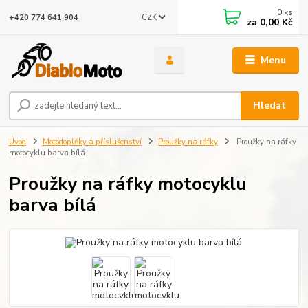
0
ks
CZK
+420 774 641 904
za
0,00 Kč
Menu
Hledat
Úvod
Motodoplňky a příslušenství
Proužky na ráfky
Proužky na ráfky
motocyklu barva bílá
Proužky na ráfky motocyklu
barva bílá