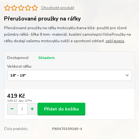
Ohodnotit produkt
Přerušované proužky na ráfky
Přerušované proužky na ráfky motocyklu barva bílá- použití pro různé
průměry ráfků- šířka 9 mm- materiál: kvalitní samolepící fólieProužky na
ráfku dodají vašemu motocyklu svěží a sportovní vzhled.
celý popis
Dostupnost
Skladem
Velikost ráfku
419 Kč
346 Kč
bez DPH
Přidat do košíku
Číslo produktu:
P60470109160-4