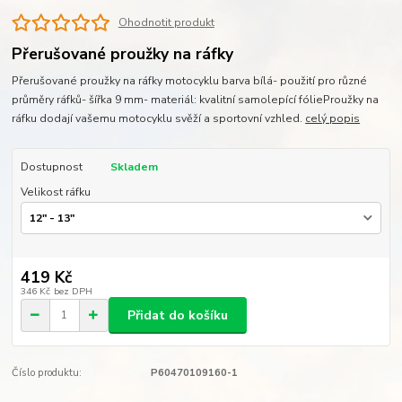
Ohodnotit produkt
Přerušované proužky na ráfky
Přerušované proužky na ráfky motocyklu barva bílá- použití pro různé
průměry ráfků- šířka 9 mm- materiál: kvalitní samolepící fólieProužky na
ráfku dodají vašemu motocyklu svěží a sportovní vzhled.
celý popis
Dostupnost
Skladem
Velikost ráfku
419 Kč
346 Kč
bez DPH
Přidat do košíku
Číslo produktu:
P60470109160-1