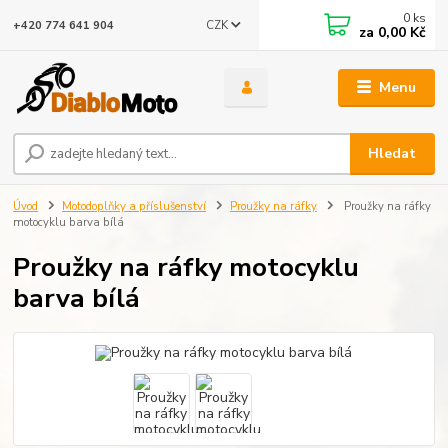
0
ks
CZK
+420 774 641 904
za
0,00 Kč
Menu
Hledat
Úvod
Motodoplňky a příslušenství
Proužky na ráfky
Proužky na ráfky
motocyklu barva bílá
Proužky na ráfky motocyklu
barva bílá