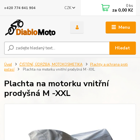
0
ks
CZK
+420 774 641 904
za
0,00 Kč
Menu
Hledat
Úvod
ČIŠTĚNÍ, ÚDRŽBA, MOTOKOSMETIKA
Plachty a ochrana proti
počasí
Plachta na motorku vnitřní prodyšná M -XXL
Plachta na motorku vnitřní
prodyšná M -XXL