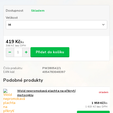
Dostupnost
Skladem
Velikost
419 Kč
/
ks
346 Kč
bez DPH
Přidat do košíku
Číslo produktu:
PW380542/1
EAN kód:
4054783048397
Podobné produkty
Wold nepromokavá plachta na přikrytí
skladem
motocyklu
1 959 Kč
/
ks
1 619 Kč
bez DPH