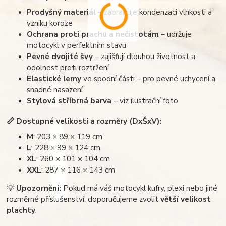
Prodyšný materiál
– zabraňuje kondenzaci vlhkosti a
vzniku koroze
Ochrana proti prachu a nečistotám
– udržuje
motocykl v perfektním stavu
Pevné dvojité švy
– zajišťují dlouhou životnost a
odolnost proti roztržení
Elastické lemy
ve spodní části – pro pevné uchycení a
snadné nasazení
Stylová stříbrná barva
– viz ilustrační foto
📏
Dostupné velikosti a rozměry (DxŠxV):
M
: 203 × 89 × 119 cm
L
: 228 × 99 × 124 cm
XL
: 260 × 101 × 104 cm
XXL
: 287 × 116 × 143 cm
💡
Upozornění:
Pokud má váš motocykl kufry, plexi nebo jiné
rozměrné příslušenství, doporučujeme zvolit
větší velikost
plachty
.