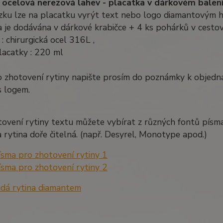
 ocelová nerezová lahev - placatka v dárkovém balen
zku lze na placatku vyrýt text nebo logo diamantovým 
 je dodávána v dárkové krabičce + 4 ks pohárků v cesto
 : chirurgická ocel 316L ,
lacatky : 220 ml
 zhotovení rytiny napište prosím do poznámky k objednáv
s logem.
ovení rytiny textu můžete vybírat z různých fontů písm
 rytina doře čitelná. (např. Desyrel, Monotype apod.)
ísma pro zhotovení rytiny 1
ísma pro zhotovení rytiny 2
adá rytina diamantem