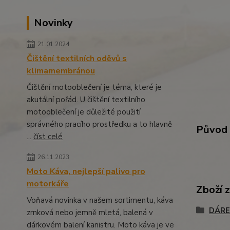
Novinky
21.01.2024
Čištění textilních oděvů s
klimamembránou
Čištění motooblečení je téma, které je
akutální pořád. U čištění textilního
motooblečení je důležité použití
správného pracího prostředku a to hlavně
Původ 
...
číst celé
26.11.2023
Moto Káva, nejlepší palivo pro
motorkáře
Zboží 
Voňavá novinka v našem sortimentu, káva
DÁRE
zrnková nebo jemně mletá, balená v
dárkovém balení kanistru. Moto káva je ve