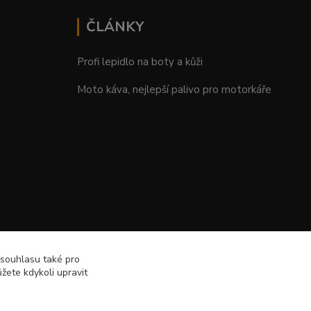
ČLÁNKY
Profi lepidlo na boty a kůži
Moto káva, nejlepší palivo pro motorkáře
 souhlasu také pro
žete kdykoli upravit