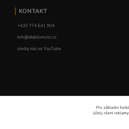
KONTAKT
+420 774 641 904
info@diablomoto.cz
sleduj nás na YouTube
Pro základní funk
účely cílení reklam