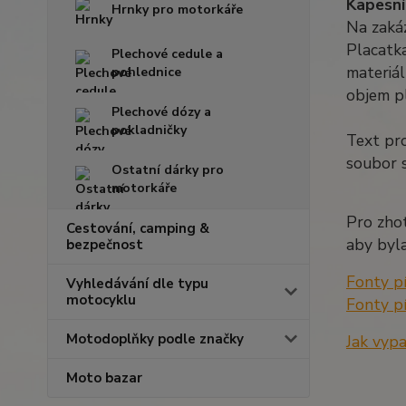
Kapesní
Hrnky pro motorkáře
Na zaká
Placatka
Plechové cedule a
materiál
pohlednice
objem p
Plechové dózy a
pokladničky
Text pro
soubor 
Ostatní dárky pro
motorkáře
Pro zhot
Cestování, camping &
aby byla
bezpečnost
Fonty p
Vyhledávání dle typu
motocyklu
Fonty p
Motodoplňky podle značky
Jak vyp
Moto bazar