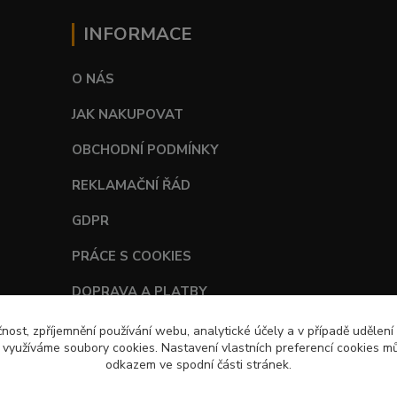
INFORMACE
O NÁS
JAK NAKUPOVAT
OBCHODNÍ PODMÍNKY
REKLAMAČNÍ ŘÁD
GDPR
PRÁCE S COOKIES
DOPRAVA A PLATBY
TABULKY VELIKOSTÍ
čnost, zpříjemnění používání webu, analytické účely a v případě udělení
y využíváme soubory cookies. Nastavení vlastních preferencí cookies mů
odkazem ve spodní části stránek.