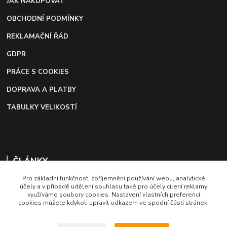
JAK NAKUPOVAT
OBCHODNÍ PODMÍNKY
REKLAMAČNÍ ŘÁD
GDPR
PRÁCE S COOKIES
DOPRAVA A PLATBY
TABULKY VELIKOSTÍ
ČLÁNKY
Pro základní funkčnost, zpříjemnění používání webu, analytické
Profi lepidlo na boty a kůži
účely a v případě udělení souhlasu také pro účely cílení reklamy
využíváme soubory cookies. Nastavení vlastních preferencí
Moto káva, nejlepší palivo pro motorkáře
cookies můžete kdykoli upravit odkazem ve spodní části stránek.