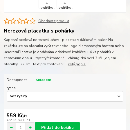
Ohodnotit produkt
Nerezová placatka s pohárky
Kapesní ocelová nerezová lahev - placatka v dárkovém baleníNa
zakázku lze na placatku vyrýt text nebo logo diamantovým hrotem nebo
laseremPlacatka je dodávána v dárkové krabičce + 4 ks pohárků v
cestovním obalu + trychtýřekmateriál : chirurgická ocel 316L ,objem
placatky : 220 ml Text pro zhotovení ...
celý popis
Dostupnost
Skladem
rytina
559 Kč
/
ks
462 Kč
bez DPH
Přidat do košíku