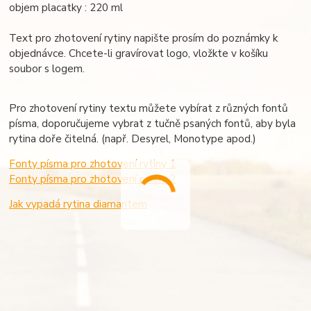
objem placatky : 220 ml
Text pro zhotovení rytiny napište prosím do poznámky k
objednávce. Chcete-li gravírovat logo, vložkte v košíku
soubor s logem.
Pro zhotovení rytiny textu můžete vybírat z různých fontů
písma, doporučujeme vybrat z tučně psaných fontů, aby byla
rytina doře čitelná. (např. Desyrel, Monotype apod.)
Fonty písma pro zhotovení rytiny 1
Fonty písma pro zhotovení rytiny 2
Jak vypadá rytina diamantem