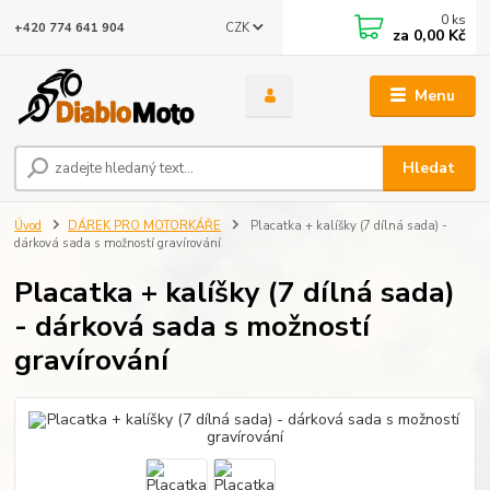
0
ks
CZK
+420 774 641 904
za
0,00 Kč
Menu
Hledat
Úvod
DÁREK PRO MOTORKÁŘE
Placatka + kalíšky (7 dílná sada) -
dárková sada s možností gravírování
Placatka + kalíšky (7 dílná sada)
- dárková sada s možností
gravírování