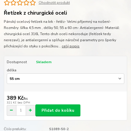
Ohodnotit produkt
Řetízek z chirurgické oceli
Pánský ocelový řetízek na krk - řetěz- Velmi příjemný na nošení-
Rozměry: šířka 4,5 mm , délky 50, 55 a 60 cm- Antialergenní- Materiál:
chirurgická ocel 316L Tento druh oceli nekoroduje (řeitízek tedy
nerezaví), je antialergenní a splňuje náročné parametry pro šperky
přicházející do styku s pokožkou...
celý popis
Dostupnost
Skladem
délka
389 Kč
/
ks
321 Kč
bez DPH
Přidat do košíku
Číslo produktu:
S1089-50-2