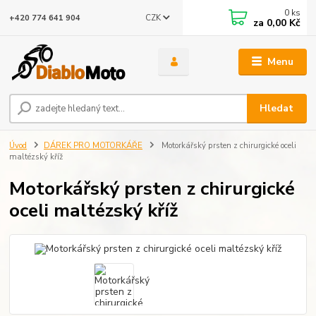
0
ks
CZK
+420 774 641 904
za
0,00 Kč
Menu
Hledat
Úvod
DÁREK PRO MOTORKÁŘE
Motorkářský prsten z chirurgické oceli
maltézský kříž
Motorkářský prsten z chirurgické
oceli maltézský kříž