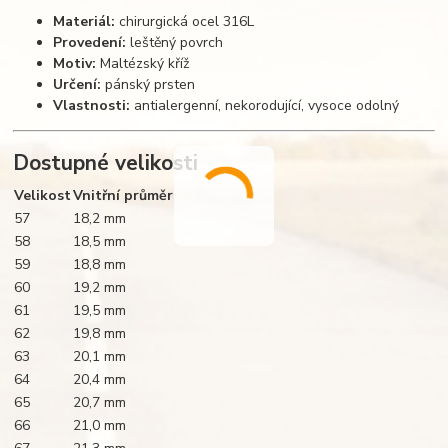
Materiál:
chirurgická ocel 316L
Provedení:
leštěný povrch
Motiv:
Maltézský kříž
Určení:
pánský prsten
Vlastnosti:
antialergenní, nekorodující, vysoce odolný
Dostupné velikosti
Velikost
Vnitřní průměr
57
18,2 mm
58
18,5 mm
59
18,8 mm
60
19,2 mm
61
19,5 mm
62
19,8 mm
63
20,1 mm
64
20,4 mm
65
20,7 mm
66
21,0 mm