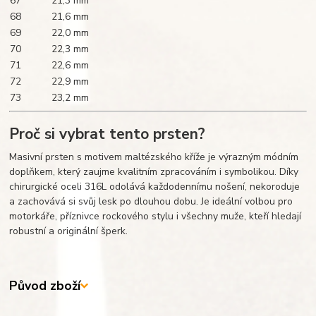
67
21,3 mm
68
21,6 mm
69
22,0 mm
70
22,3 mm
71
22,6 mm
72
22,9 mm
73
23,2 mm
Proč si vybrat tento prsten?
Masivní prsten s motivem maltézského kříže je výrazným módním
doplňkem, který zaujme kvalitním zpracováním i symbolikou. Díky
chirurgické oceli 316L odolává každodennímu nošení, nekoroduje
a zachovává si svůj lesk po dlouhou dobu. Je ideální volbou pro
motorkáře, příznivce rockového stylu i všechny muže, kteří hledají
robustní a originální šperk.
Původ zboží