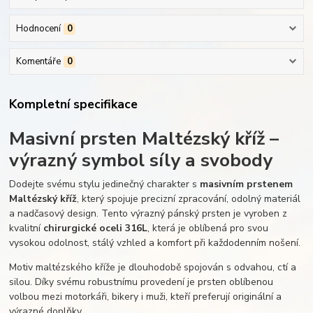
Hodnocení
0
Komentáře
0
Kompletní specifikace
Masivní prsten Maltézský kříž –
výrazný symbol síly a svobody
Dodejte svému stylu jedinečný charakter s
masivním prstenem
Maltézský kříž
, který spojuje precizní zpracování, odolný materiál
a nadčasový design. Tento výrazný pánský prsten je vyroben z
kvalitní
chirurgické oceli 316L
, která je oblíbená pro svou
vysokou odolnost, stálý vzhled a komfort při každodenním nošení.
Motiv maltézského kříže je dlouhodobě spojován s odvahou, ctí a
silou. Díky svému robustnímu provedení je prsten oblíbenou
volbou mezi motorkáři, bikery i muži, kteří preferují originální a
výrazné doplňky.