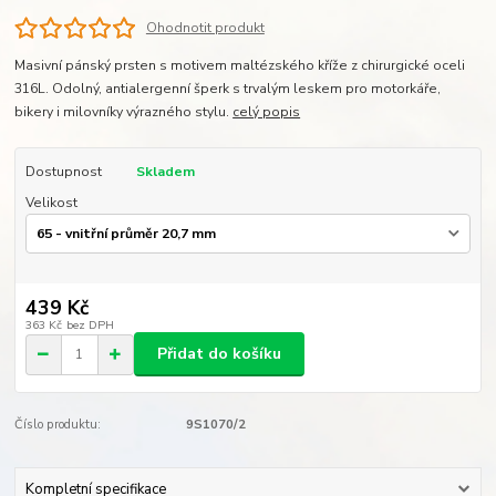
Ohodnotit produkt
Masivní pánský prsten s motivem maltézského kříže z chirurgické oceli
316L. Odolný, antialergenní šperk s trvalým leskem pro motorkáře,
bikery i milovníky výrazného stylu.
celý popis
Dostupnost
Skladem
Velikost
439 Kč
363 Kč
bez DPH
Přidat do košíku
Číslo produktu:
9S1070/2
Kompletní specifikace