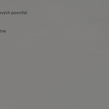
vových povrchů
tva