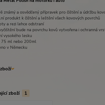
a Metal Polish na motorku i auto
vě známý a osvědčený přípravek pro čištění a údržbu ko
lní produkt k čištění a leštění všech kovových povrchů
oty a rezi lehce odstraní
vyčištění bude na povrchu kovů vytvořena i ochranná vrs
ní vysokého lesku
: 75 ml nebo 200ml
eno v Německu
zboží
jící zboží
1