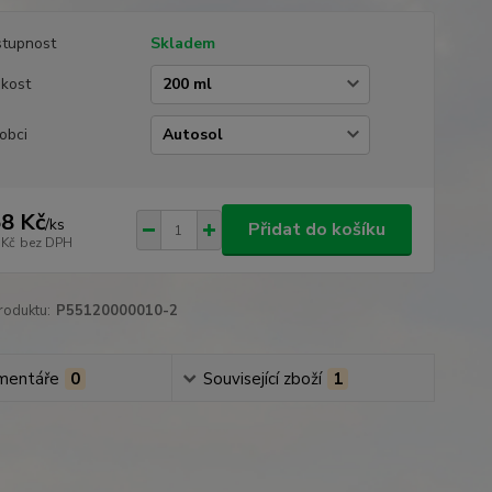
tupnost
Skladem
ikost
obci
8 Kč
/
ks
Přidat do košíku
 Kč
bez DPH
roduktu:
P55120000010-2
mentáře
0
Související zboží
1