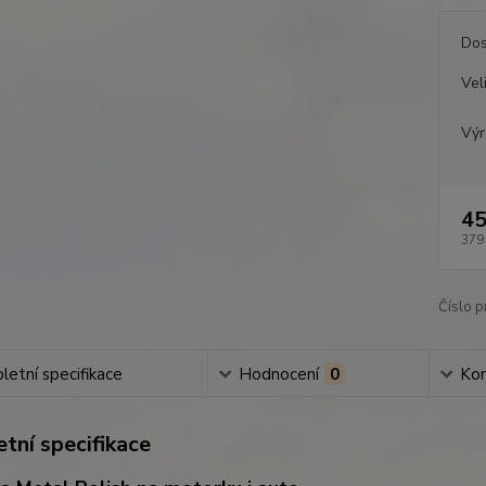
Dos
Vel
Výr
45
379
Číslo p
etní specifikace
Hodnocení
0
Ko
tní specifikace