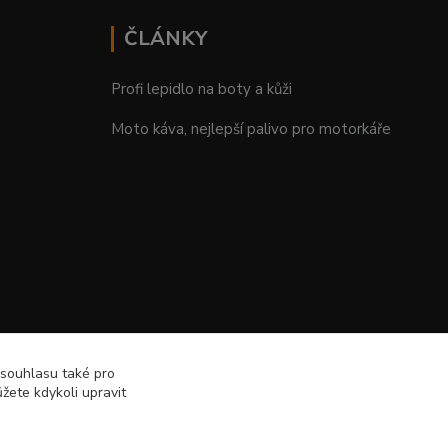
ČLÁNKY
Profi lepidlo na boty a kůži
Moto káva, nejlepší palivo pro motorkáře
 souhlasu také pro
žete kdykoli upravit