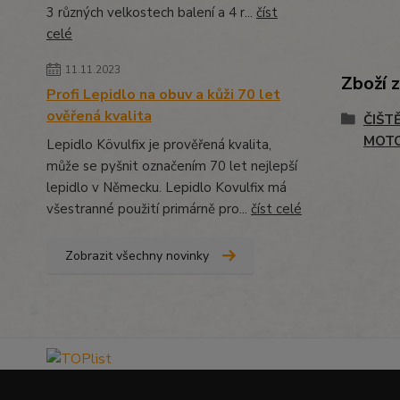
3 různých velkostech balení a 4 r...
číst
celé
11.11.2023
Zboží 
Profi Lepidlo na obuv a kůži 70 let
ověřená kvalita
ČIŠT
MOT
Lepidlo Kövulfix je prověřená kvalita,
může se pyšnit označením 70 let nejlepší
lepidlo v Německu. Lepidlo Kovulfix má
všestranné použití primárně pro...
číst celé
Zobrazit všechny novinky