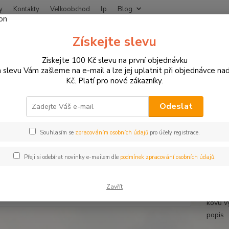
y
Kontakty
Velkoobchod
lp
Blog
Nevíte
Získejte slevu
Hledat
+420
Získejte 100 Kč slevu na první objednávku
 slevu Vám zašleme na e-mail a lze jej uplatnit při objednávce na
Kč. Platí pro nové zákazníky.
ČIŠTĚNÍ, ÚDRŽBA, MOTOKOSMETIKA
Čistící a leštící prostředky
Leš
ěnka na chromované díly Metal P
Odeslat
Souhlasím se
zpracováním osobních údajů
pro účely registrace.
Leštěn
Přeji si odebírat novinky e-mailem dle
podmínek zpracování osobních údajů.
osvědč
Speciá
Zavřít
Nečist
kovů v
popis