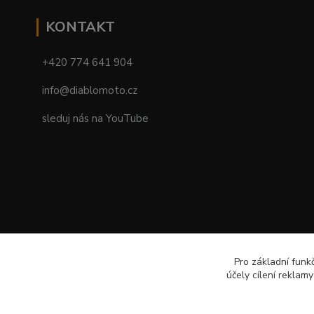
KONTAKT
+420 774 641 904
info@diablomoto.cz
sleduj nás na YouTube
Pro základní funk
účely cílení reklam