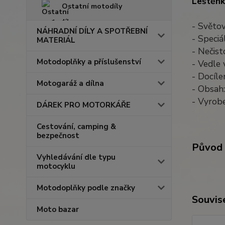
Leštěnk
Ostatní motodíly
- Světo
NÁHRADNÍ DÍLY A SPOTŘEBNÍ
- Speciá
MATERIÁL
- Nečist
Motodoplňky a příslušenství
- Vedle 
- Docíle
Motogaráž a dílna
- Obsah
- Vyrob
DÁREK PRO MOTORKÁŘE
Cestování, camping &
bezpečnost
Původ 
Vyhledávání dle typu
motocyklu
Motodoplňky podle značky
Souvise
Moto bazar