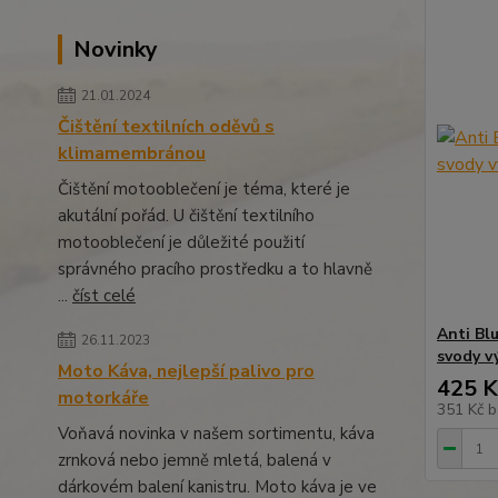
Novinky
21.01.2024
Čištění textilních oděvů s
klimamembránou
Čištění motooblečení je téma, které je
akutální pořád. U čištění textilního
motooblečení je důležité použití
správného pracího prostředku a to hlavně
...
číst celé
Anti Bl
26.11.2023
svody v
Moto Káva, nejlepší palivo pro
425 K
motorkáře
351 Kč
b
Voňavá novinka v našem sortimentu, káva
zrnková nebo jemně mletá, balená v
dárkovém balení kanistru. Moto káva je ve