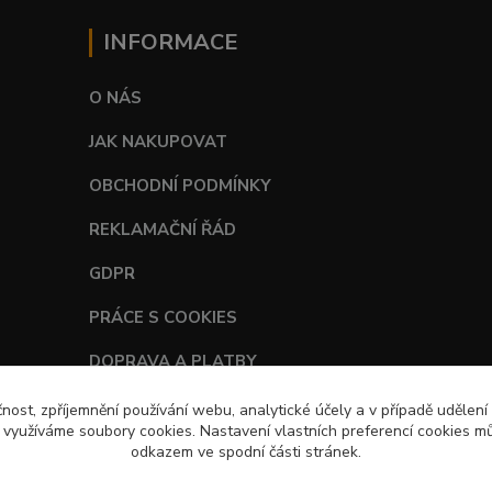
INFORMACE
O NÁS
JAK NAKUPOVAT
OBCHODNÍ PODMÍNKY
REKLAMAČNÍ ŘÁD
GDPR
PRÁCE S COOKIES
DOPRAVA A PLATBY
TABULKY VELIKOSTÍ
čnost, zpříjemnění používání webu, analytické účely a v případě udělení
y využíváme soubory cookies. Nastavení vlastních preferencí cookies mů
odkazem ve spodní části stránek.