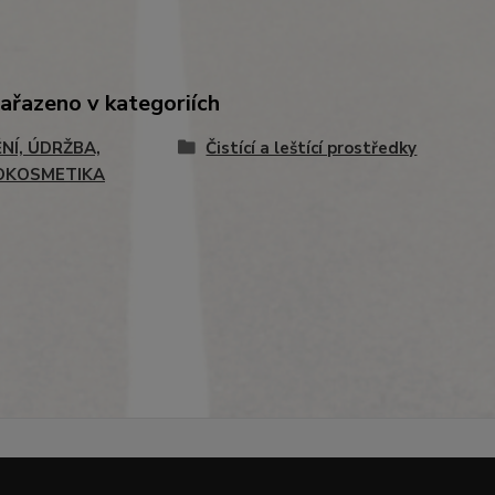
zařazeno v kategoriích
ĚNÍ, ÚDRŽBA,
Čistící a leštící prostředky
OKOSMETIKA