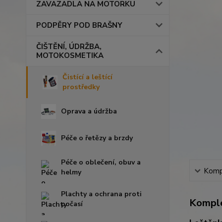
ZAVAZADLA NA MOTORKU
PODPĚRY POD BRAŠNY
ČIŠTĚNÍ, ÚDRŽBA,
MOTOKOSMETIKA
Čistící a leštící
prostředky
Oprava a údržba
Péče o řetězy a brzdy
Péče o oblečení, obuv a
Kompl
helmy
Plachty a ochrana proti
Komple
počasí