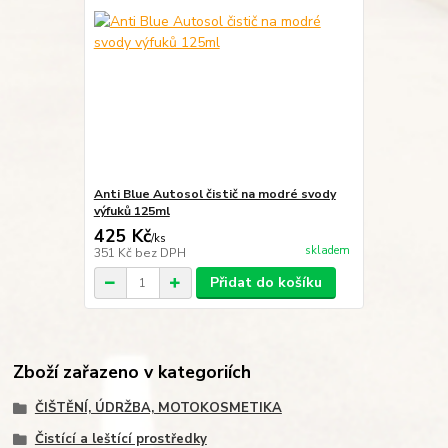
Anti Blue Autosol čistič na modré svody
výfuků 125ml
425 Kč
/
ks
skladem
351 Kč
bez DPH
Přidat do košíku
Zboží zařazeno v kategoriích
ČIŠTĚNÍ, ÚDRŽBA, MOTOKOSMETIKA
Čistící a leštící prostředky