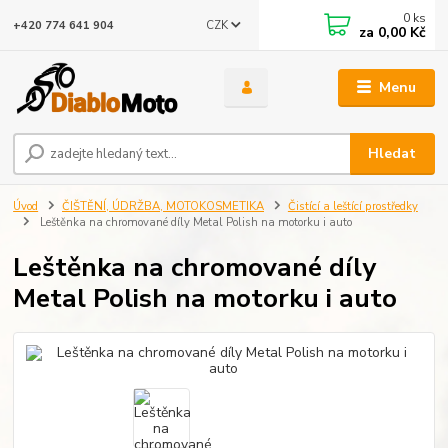
0
ks
CZK
+420 774 641 904
za
0,00 Kč
Menu
Hledat
Úvod
ČIŠTĚNÍ, ÚDRŽBA, MOTOKOSMETIKA
Čistící a leštící prostředky
Leštěnka na chromované díly Metal Polish na motorku i auto
Leštěnka na chromované díly
Metal Polish na motorku i auto