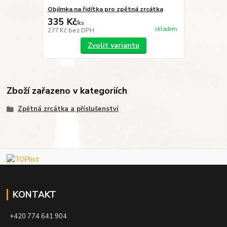
Objímka na řidítka pro zpětná zrcátka
335 Kč
/
ks
skladem
277 Kč
bez DPH
Zvolit variantu
Zboží zařazeno v kategoriích
Zpětná zrcátka a příslušenství
KONTAKT
+420 774 641 904