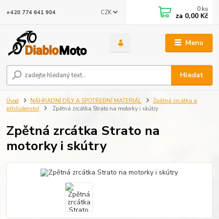
0
ks
CZK
+420 774 641 904
za
0,00 Kč
Menu
Hledat
Úvod
NÁHRADNÍ DÍLY A SPOTŘEBNÍ MATERIÁL
Zpětná zrcátka a
příslušenství
Zpětná zrcátka Strato na motorky i skútry
Zpětná zrcátka Strato na
motorky i skútry