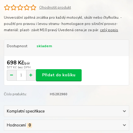
Ohodnotit produkt
Univerzální zpětná zrcátka pro každý motocykl, skútr nebo čtyřkolku. -
použití pro pravou i levou stranu- homologace pro silniční provoz-
materiál: plast- závit M10 pravý Uvedená cena je za pár.
celý popis
Dostupnost
skladem
698 Kč
/
pár
577 Kč
bez DPH
Přidat do košíku
Číslo produktu:
HS282960
Kompletní specifikace
Hodnocení
0