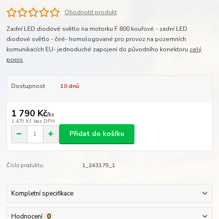
Ohodnotit produkt
Zadní LED diodové světlo na motorku F 800 kouřové - zadní LED
diodové světlo - čiré- homologované pro provoz na pozemních
komunikacích EU- jednoduché zapojení do původního konektoru
celý
popis
Dostupnost
10 dnů
1 790 Kč
/
ks
1 479 Kč
bez DPH
Přidat do košíku
Číslo produktu:
1_243175_1
Kompletní specifikace
Hodnocení
0