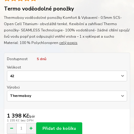
Termo voděodolné ponožky
Thermoboy voděodolné ponožky Komfort & Vybavení:- 0,5mm SCS-
Open Cell Titanium- obvzláště tenké, flexibilní a zahřívací Thermo
ponožky- SEAMLESS Technologie- 100% vodotěsné- žádné cítění spojů/
švů vodu popř pot odpuzující vnitřní vrstva – 1 x vyklepat a sucho
Material: 100 % Polychloropren
celý popis
Dostupnost
5 dnů
Velikost
Výrobci
1 398 Kč
/
pár
1 155 Kč
bez DPH
Přidat do košíku