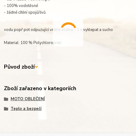
- 100% vodotěsné
- žádné cítění spojů/švů
vodu popř pot odpuzující vnitřní vrstva – 1 x vyklepat a sucho
Material: 100 % Polychloropren
Původ zboží
Zboží zařazeno v kategoriích
MOTO OBLEČENÍ
Teplo a bezpečí