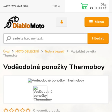
0
ks
CZK
+420 774 641 904
za
0,00 Kč
Menu
Hledat
Úvod
MOTO OBLEČENÍ
Teplo a bezpečí
Voděodolné ponožky
Thermoboy
Voděodolné ponožky Thermoboy
Ohodnotit produkt