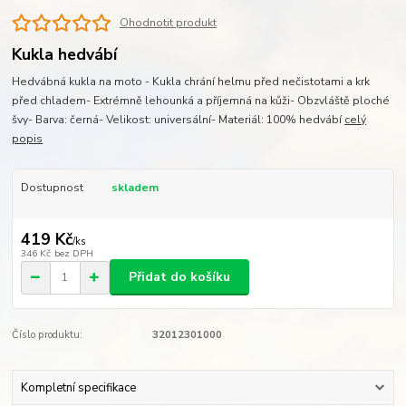
Ohodnotit produkt
Kukla hedvábí
Hedvábná kukla na moto - Kukla chrání helmu před nečistotami a krk
před chladem- Extrémně lehounká a příjemná na kůži- Obzvláště ploché
švy- Barva: černá- Velikost: universální- Materiál: 100% hedvábí
celý
popis
Dostupnost
skladem
419 Kč
/
ks
346 Kč
bez DPH
Přidat do košíku
Číslo produktu:
32012301000
Kompletní specifikace