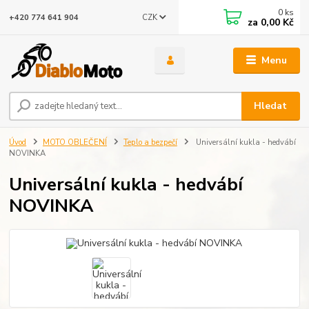
0
ks
CZK
+420 774 641 904
za
0,00 Kč
Menu
Hledat
Úvod
MOTO OBLEČENÍ
Teplo a bezpečí
Universální kukla - hedvábí
NOVINKA
Universální kukla - hedvábí
NOVINKA