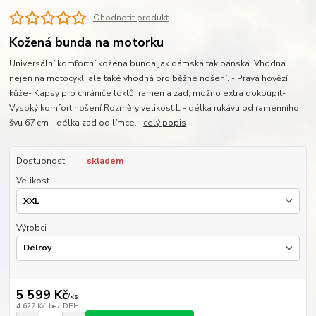
Ohodnotit produkt
Kožená bunda na motorku
Universální komfortní kožená bunda jak dámská tak pánská. Vhodná
nejen na motocykl, ale také vhodná pro běžné nošení. - Pravá hovězí
kůže- Kapsy pro chrániče loktů, ramen a zad, možno extra dokoupit-
Vysoký komfort nošení Rozměry:velikost L - délka rukávu od ramenního
švu 67 cm - délka zad od límce...
celý popis
Dostupnost
skladem
Velikost
Výrobci
5 599 Kč
/
ks
4 627 Kč
bez DPH