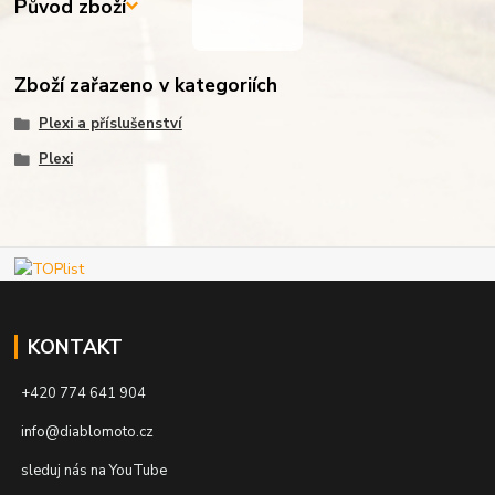
Původ zboží
Zboží zařazeno v kategoriích
Plexi a příslušenství
Plexi
KONTAKT
+420 774 641 904
info@diablomoto.cz
sleduj nás na YouTube