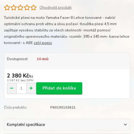
Ohodnotit produkt
Turistické plexi na moto Yamaha Fazer 8 Lehce tonované - nabízí
optimální ochranu proti větru a vlivu počasí- tloušťka plexi 4,5 mm
zajišťuje vysokou stabilitu za všech okolností- montáž pomocí
originálního upevnovacího materiálu- rozměr: 395 x 345 mm- barva lehce
tonované- s ABE
celý popis
Dostupnost
10 dnů
2 380 Kč
/
ks
1 967 Kč
bez DPH
Přidat do košíku
Číslo produktu:
P60190103621
Kompletní specifikace